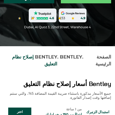
27
4.6
233
4.9
Dubai, Al Quoz 3, 22nd Street, Warehouse 4
الصفحة
.
BENTLEY
.
BENTLEY
إصلاح نظام
الرئيسية
التعليق
Bentley
أسعار إصلاح نظام التعليق
جميع الأسعار مذكورة باستثناء ضريبة القيمة المضافة 5%، والتي ستتم
إضافتها وقت إصدار الفاتورة.
من 1 ساعة
استبدال الزنبرك
اختر
ابتداءً من 150 درهم إماراتي