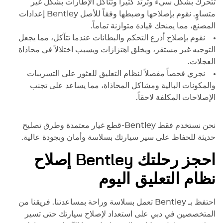
تتحرك بشكل سيء وترتد كثيراً وتتآكل الإطارات بشكل غير
متساوٍ. نقوم بإصلاحها وضبطها وفقاً للأصل
Bentley
إعدادات
المصنع، مما يمنحك قيادة متوازنة تماماً.
نقوم بإصلاح أذرع التحكم والبطانات عندما تتآكل، مما يجعل
التوجيه غير مستقر، ويخلق اهتزازات ويسبب اختلالاً في محاذاة
العجلات.
نجري فحصاً مفصلاً لنظام التعليق للعثور على التسريبات
والمكونات البالية ومشاكل المحاذاة، مما يساعد على تجنب
الإصلاحات المكلفة لاحقاً.
نحن نستخدم فقط
Bentley
-قطع غيار معتمدة وطرق تصليح
حديثة للحفاظ على سير سيارتك بسلاسة وأمان وبجودة عالية.
احجز رحلتك
Bentley
إصلاح
نظام التعليق اليوم
احتفظ بـ
Bentley
تعمل بسلاسة وراحة بمساعدتنا. فريقنا من
المتخصصين في دبي على استعداد لإصلاح سيارتك حتى تسير