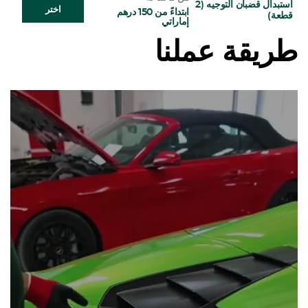
استبدال قضبان التوجيه (2
اختر
ابتداءً من 150 درهم
قطعة)
إماراتي
طريقة عملنا