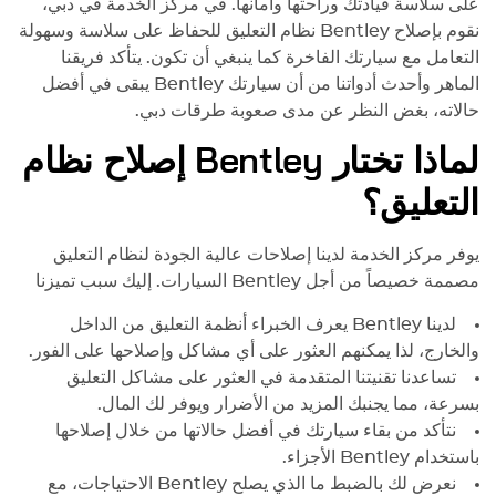
على سلاسة قيادتك وراحتها وأمانها. في مركز الخدمة في دبي،
نقوم بإصلاح
Bentley
نظام التعليق للحفاظ على سلاسة وسهولة
التعامل مع سيارتك الفاخرة كما ينبغي أن تكون. يتأكد فريقنا
الماهر وأحدث أدواتنا من أن سيارتك
Bentley
يبقى في أفضل
حالاته، بغض النظر عن مدى صعوبة طرقات دبي.
لماذا تختار
Bentley
إصلاح نظام
التعليق؟
يوفر مركز الخدمة لدينا إصلاحات عالية الجودة لنظام التعليق
مصممة خصيصاً من أجل
Bentley
السيارات. إليك سبب تميزنا
لدينا
Bentley
يعرف الخبراء أنظمة التعليق من الداخل
والخارج، لذا يمكنهم العثور على أي مشاكل وإصلاحها على الفور.
تساعدنا تقنيتنا المتقدمة في العثور على مشاكل التعليق
بسرعة، مما يجنبك المزيد من الأضرار ويوفر لك المال.
نتأكد من بقاء سيارتك في أفضل حالاتها من خلال إصلاحها
باستخدام
Bentley
الأجزاء.
نعرض لك بالضبط ما الذي يصلح
Bentley
الاحتياجات، مع