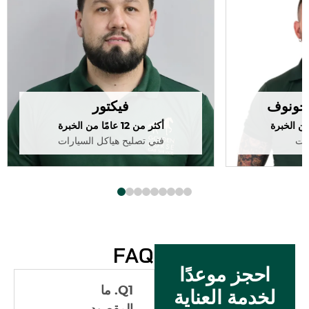
يخونوف
فيكتور
أكثر من 12 عامًا من الخبرة
رات
فني تصليح هياكل السيارات
FAQ
احجز موعدًا
Q1. ما
لخدمة العناية