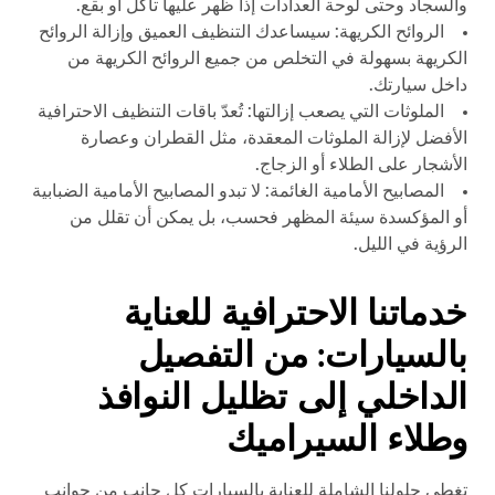
والسجاد وحتى لوحة العدادات إذا ظهر عليها تآكل أو بقع.
الروائح الكريهة: سيساعدك التنظيف العميق وإزالة الروائح
الكريهة بسهولة في التخلص من جميع الروائح الكريهة من
داخل سيارتك.
الملوثات التي يصعب إزالتها: تُعدّ باقات التنظيف الاحترافية
الأفضل لإزالة الملوثات المعقدة، مثل القطران وعصارة
الأشجار على الطلاء أو الزجاج.
المصابيح الأمامية الغائمة: لا تبدو المصابيح الأمامية الضبابية
أو المؤكسدة سيئة المظهر فحسب، بل يمكن أن تقلل من
الرؤية في الليل.
خدماتنا الاحترافية للعناية
بالسيارات: من التفصيل
الداخلي إلى تظليل النوافذ
وطلاء السيراميك
تغطي حلولنا الشاملة للعناية بالسيارات كل جانب من جوانب