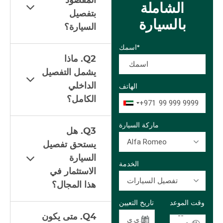
المقصود
الشاملة
بتفصيل
بالسيارة
السيارة؟
اسمك*
Q2. ماذا
يشمل التفصيل
الداخلي
الهاتف
الكامل؟
+971
ماركة السيارة
Q3. هل
Alfa Romeo
يستحق تفصيل
السيارة
الخدمة
الاستثمار في
تفصيل السيارات
هذا المجال؟
وقت الموعد
تاريخ التعيين
--
Q4. متى يكون