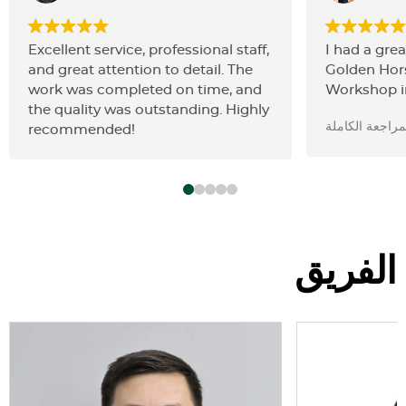
Excellent service, professional staff,
I had a gre
and great attention to detail. The
Golden Hors
work was completed on time, and
Workshop in
the quality was outstanding. Highly
my car profe
مراجعة الكاملة
recommended!
and with gre
The team w
knowledgea
updated th
The quality
expectation
perfect agai
الفريق
recommende
for reliable
in Dubai!