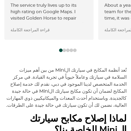
The service truly lives up to its
About a year
high rating on Google Maps. I
team for the
visited Golden Horse to repair
time, it was
sctratches and repaint the wheels
but they id
مراجعة الكاملة
قراءة المراجعة الكاملة
on my Mini Cooper, and the
perfectly—qu
quality of work was excellent. The
attempt. I 
team was professional, polite, and
repair done
easy to communicate with. I will
unrelated t
definitely come back to this
it was clear
service again.
enjoy what 
in their wor
تُعد أنظمة المكابح في سيارتك الMini من بين أهم ميزات
2026, the se
السلامة في سيارتك وعاملاً حيوياً في تجربة القيادة. في مركز
been using 
الخدمة المتخصص لدينا الموجود في دبي، نقدم لك خدمة إصلاح
January, so 
المكابح لضمان أن تكون مكابح سيارتك الMini في حالة جيدة
one. I quick
كالجديدة. وباستخدام أحدث المعدات والميكانيكيين ذوي المهارات
a truly goo
العالية، نضمن لك أن تكون سيارتك في حالة جيدة على الطرقات.
everywhere 
some kind o
لماذا إصلاح مكابح سيارتك
why I decid
الMini الخاصة بنا؟
Horse Servic