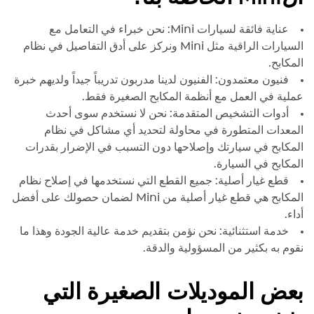
professiona
quality of wo
عناية فائقة لسيارات Mini: نحن خبراء في التعامل مع
outstanding.
السيارات الراقية مثل Mini ونركز على أدق التفاصيل في نظام
recommend
المكابح.
looking for 
فنيون معتمدون: الفنيون لدينا مدربون تدريباً جيداً ولديهم خبرة
skilled auto
عملية في العمل مع أنظمة المكابح الصغيرة فقط.
أدوات التشخيص المتقدمة: نحن لا نستخدم سوى أحدث
المعدات المتطورة في محاولة لتحديد أي مشاكل في نظام
المكابح في سيارتك وإصلاحها دون التسبب في الإضرار بقدرات
المكابح في السيارة.
قطع غيار أصلية: جميع القطع التي نستخدمها في إصلاح نظام
المكابح هي قطع غيار أصلية من Mini لضمان حصولك على أفضل
أداء.
خدمة استثنائية: نحن نؤمن بتقديم خدمة عالية الجودة وهذا ما
نقوم به بكثير من المسؤولية والدقة.
بعض الموديلات الصغيرة التي