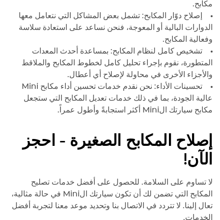
مكابح.
إصلاح دوّار المكابح: تشمل بعض المشاكل التي نتعامل معها
الدوارات البالية أو المعوجة، فنحن نساعد على استعادة سلاسة
وفعالية المكابح.
تشخيص كامل لنظام المكابح: بمساعدة أحدث المعدات
المتطورة، نقوم بإجراء تحليل كامل لخطوط المكابح والملاقط
والأجزاء الأخرى في محاولة لإصلاح أي أعطال.
تحسينات الأداء: نحن نقدم خدمات تحسين أداء مكابح Mini
عالية الجودة، بما في ذلك خدمات تعديل المكابح التي ستجعل
مكابح سيارتك الMini أكثر استجابةً وأطول عمراً.
إصلاح المكابح الصغيرة - احجز
الآن!
لا تساوم على السلامة. للحصول على أفضل خدمات تصليح
المكابح التي تضمن لك أن تكون سيارتك الMini في حالة مثالية،
تعال إلينا. لا تتردد في الاتصال بنا وتحديد موعد معنا لتجربة أفضل
الخدمات.