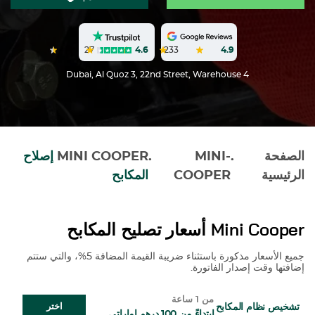
27
4.6
233
4.9
Dubai, Al Quoz 3, 22nd Street, Warehouse 4
الصفحة
.
MINI-
.
MINI COOPER
إصلاح
الرئيسية
COOPER
المكابح
Mini Cooper
أسعار تصليح المكابح
جميع الأسعار مذكورة باستثناء ضريبة القيمة المضافة 5%، والتي ستتم
إضافتها وقت إصدار الفاتورة.
من 1 ساعة
تشخيص نظام المكابح
اختر
ابتداءً من 100 درهم إماراتي