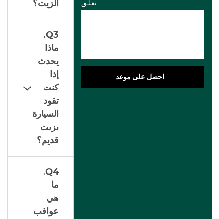
الزيت؟
تعليق
Q3.
ماذا
يحدث
إذا
احصل على موعد
كنت
تقود
السيارة
بزيت
قديم؟
Q4.
ما
هي
عواقب