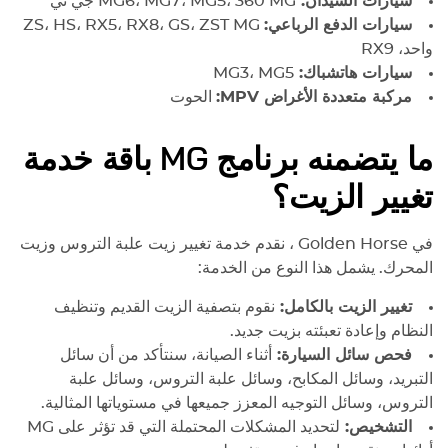
سيارات السيدان:
MG
MG6، MG7، MG5، 360
جي تي
سيارات الدفع الرباعي:
ZS، HS، RX5، RX8، GS، ZST
MG
واحد، RX9
سيارات هاتشباك:
MG3، MG5
مركبة متعددة الأغراض MPV:
الحوت
ما يتضمنه برنامج
MG
باقة خدمة
تغيير الزيت؟
في
Golden Horse
، نقدم خدمة تغيير زيت علبة التروس وزيت
المحرك. يشمل هذا النوع من الخدمة:
تغيير الزيت بالكامل:
نقوم بتصفية الزيت القديم وتنظيف
النظام وإعادة تعبئته بزيت جديد.
فحص سائل السيارة:
أثناء الصيانة، سنتأكد من أن سائل
التبريد، وسائل المكابح، وسائل علبة التروس، وسائل علبة
التروس، وسائل التوجيه المعزز جميعها في مستوياتها المثالية.
التشخيص:
لتحديد المشكلات المحتملة التي قد تؤثر على
MG