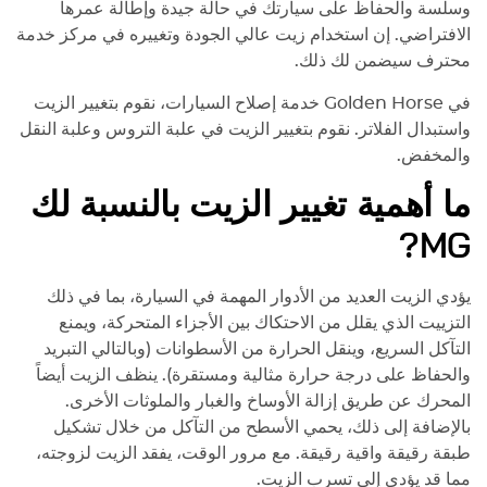
been using closed down in
وسلسة والحفاظ على سيارتك في حالة جيدة وإطالة عمرها
January, so I had to look for a new
الافتراضي. إن استخدام زيت عالي الجودة وتغييره في مركز خدمة
one. I quickly realized that finding
محترف سيضمن لك ذلك.
a truly good workshop isn't easy—
everywhere seems to require
في
Golden Horse
خدمة إصلاح السيارات، نقوم بتغيير الزيت
some kind of compromise. That's
واستبدال الفلاتر. نقوم بتغيير الزيت في علبة التروس وعلبة النقل
why I decided to return to Golden
والمخفض.
Horse Service. Their
professionalism, enthusiasm, and
ما أهمية تغيير الزيت بالنسبة لك
quality of work are still
?
MG
outstanding. I can confidently
recommend them to anyone
looking for a reliable and highly
يؤدي الزيت العديد من الأدوار المهمة في السيارة، بما في ذلك
skilled automotive service center.
التزييت الذي يقلل من الاحتكاك بين الأجزاء المتحركة، ويمنع
التآكل السريع، وينقل الحرارة من الأسطوانات (وبالتالي التبريد
والحفاظ على درجة حرارة مثالية ومستقرة). ينظف الزيت أيضاً
المحرك عن طريق إزالة الأوساخ والغبار والملوثات الأخرى.
بالإضافة إلى ذلك، يحمي الأسطح من التآكل من خلال تشكيل
طبقة رقيقة واقية رقيقة. مع مرور الوقت، يفقد الزيت لزوجته،
مما قد يؤدي إلى تسرب الزيت.