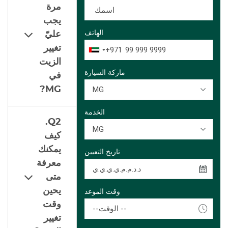
مرة
يجب
الهاتف
عليّ
تغيير
+971
الزيت
ماركة السيارة
في
?
MG
MG
الخدمة
Q2.
MG
كيف
يمكنك
تاريخ التعيين
معرفة
متى
يحين
وقت الموعد
وقت
--الوقت --
تغيير