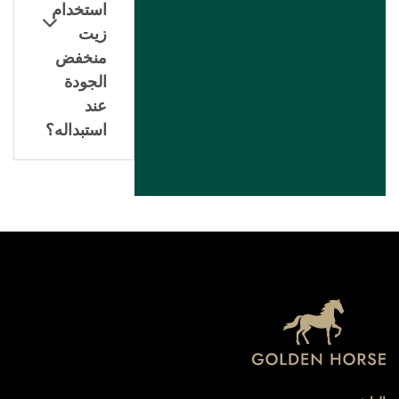
استخدام
زيت
منخفض
الجودة
عند
استبداله؟