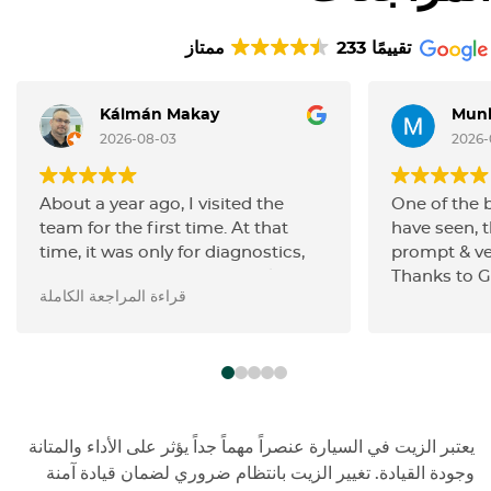
233 تقييمًا
ممتاز
Kálmán Makay
2026-08-03
2026-
About a year ago, I visited the
One of the 
team for the first time. At that
have seen, t
time, it was only for diagnostics,
prompt & ve
but they identified the problem
Thanks to 
قراءة المراجعة الكاملة
perfectly—quickly and on the first
attempt. I ended up having the
repair done elsewhere for reasons
unrelated to them, but even then
it was clear that they genuinely
enjoy what they do and take pride
in their work. That was in 2025. In
يعتبر الزيت في السيارة عنصراً مهماً جداً يؤثر على الأداء والمتانة
2026, the service center I had
وجودة القيادة. تغيير الزيت بانتظام ضروري لضمان قيادة آمنة