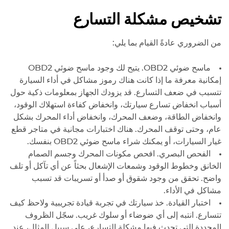
تشخيص مشكلة التسارع
من الضروري عادةً القيام بما يلي:
ماسح ضوئي OBD2. يتيح لك وجود ماسح ضوئي OBD2
إمكانية معرفة ما إذا كانت هناك رموز مشاكل في أداء السيارة
تتسبب في ضعف التسارع. قد يزودك الجهاز بمعلومات ذكية حول
أسباب انخفاض تسارع سيارتك، وانخفاض كفاءة استهلاك الوقود،
وانخفاض الطاقة، وضعف المحرك، وانخفاض أداء المحرك بشكل
عام، وحتى توقف المحرك. هناك اختبارات مجانية في متاجر قطع
غيار السيارات، أو يمكنك شراء ماسح ضوئي OBD2 بنفسك.
الفحص البصري. افحص مكونات المحرك وجسم الصمام
الخانق وخطوط الوقود وشمعات الإشعال بحثاً عن أي تآكل أو تلف
واضح. تحقق من وجود شقوق أو صدأ أو تسريبات قد تسبب
مشاكل في الأداء.
اختبار القيادة. خذ سيارتك في تجربة قيادة تجريبية ولاحظ كيف
تتسارع. انتبه إلى أي ضوضاء أو سلوك غريب. سجّل الظروف
المحددة التي تحدث فيها مشكلة التسارع، على سبيل المثال، عند