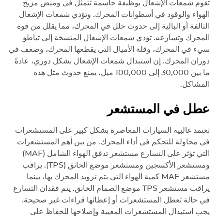
تقوم شمعات الإشعال بوظيفة حاسمة تتمثل في وميض مزيج
الهواء والوقود في أسطوانات المحرك. وتؤدي شمعات الإشعال
التالفة أو البالية إلى حدوث خلل في المحرك، مما يقلل من قوة
المحرك وتسارعه. تؤدي شمعات الإشعال المتسخة إلى تباطؤ
سيء في المحرك، وقلة الأميال التي يقطعها المحرك، وضعف في
دوران المحرك. إن استبدال شمعات الإشعال بشكل دوري، عادةً
ما بين 30,000 إلى 100,000 ميل، يمنع حدوث مثل هذه
المشاكل.
عطل في المستشعر
تعتمد غالبية السيارات المعاصرة بشكل كبير على المستشعرات
في محاولة للتحكم في أداء المحرك. من بين أهم المستشعرات
التي تؤثر على التسارع مستشعر تدفق الهواء الشامل (MAF)
ومستشعر الأكسجين ومستشعر موضع الخانق (TPS). يراقب
مستشعر MAF كمية الهواء التي يتم تزويد المحرك بها، بينما
يراقب مستشعر TPS موضع الصمام الخانق. يتم فقدان التسارع
في حالة تعطل المستشعرات أو إعطائها قراءات غير صحيحة.
يجب استبدال المستشعرات المعيبة وإصلاحها للحفاظ على