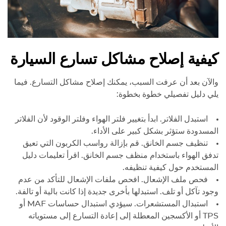
كيفية إصلاح مشاكل تسارع السيارة
والآن بعد أن عرفت السبب، يمكنك إصلاح مشاكل التسارع. فيما
يلي دليل تفصيلي خطوة بخطوة:
استبدل الفلاتر. ابدأ بتغيير فلتر الهواء وفلتر الوقود لأن الفلاتر
المسدودة ستؤثر بشكل كبير على الأداء.
تنظيف جسم الخانق. قم بإزالة رواسب الكربون التي تعيق
تدفق الهواء باستخدام منظف جسم الخانق. اقرأ تعليمات دليل
المستخدم حول كيفية تنظيفه.
فحص ملف الإشعال. افحص ملفات الإشعال للتأكد من عدم
وجود تآكل أو تلف. استبدلها بأخرى جديدة إذا كانت بالية أو تالفة.
استبدال المستشعرات. سيؤدي استبدال حساسات MAF أو
TPS أو الأكسجين المعطلة إلى إعادة التسارع إلى مستوياته