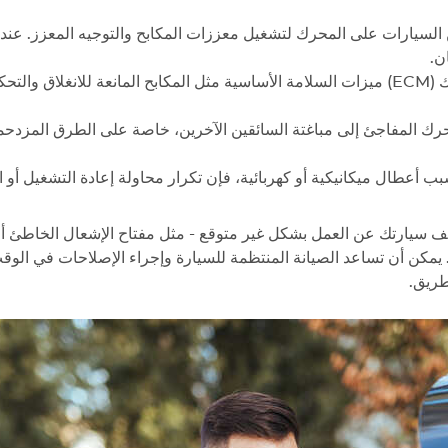
من السيارات على المحرك لتشغيل معززات المكابح والتوجيه المعزز. عند
ن.
أنظمة السلامة المعطلة: تدير وحدة التحكم في المحرك (ECM) ميزات السلامة الأساسية مثل الم
حرك المفاجئ إلى مباغتة السائقين الآخرين، خاصة على الطرق المزدحم
أعطال ميكانيكية أو كهربائية، فإن تكرار محاولة إعادة التشغيل أو ال
قف سيارتك عن العمل بشكل غير متوقع - مثل مفتاح الإشعال الخاطئ 
ود المسدود أو صمام إعادة تدوير غاز العادم (EGR) -. يمكن أن تساعد الصيانة المنتظمة للسيارة 
طريق.