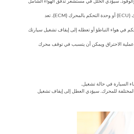
والوقود. سيؤدي الخلل في مستشعر تدفق الهواء الشامل
توفر هذه المستشعرات بيانات التوقيت الحيوية إلى وحدة التحكم بالمحرك (ECU) أو وحدة التحكم بالمحرك (ECM). تعد
 في هواء التباطؤ أو تعطله إلى إيقاف تشغيل سيارتك
في حال كان صمام إعادة تدوير غاز العادم (EGR) عالقاً أو معطوباً، عملية الاحتراق ويمكن أن يتسبب في توقف محرك
اء السيارة في حالة تشغيل.
محرك (ECM) أو وحدة التحكم في المحرك (ECU) بالعمليات المختلفة للمحرك. سيؤدي العطل إلى إيقاف تشغيل