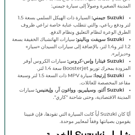
المدينة الصغيرة وصولاً إلى سيارة جيمني:
Suzuki
جيمني:
السيارة ذات الهيكل السلمي بسعة 1.5
لتر ودفع رباعي، والتي تتطلب عناية خاصة تراعي ظروف
الطرق الوعرة لنظام التعليق ونظام الدفع.
Suzuki
سويفت وبالينو:
سيارات الهاتشباك الخفيفة بسعة
1.2 لتر و1.4 لتر، بالإضافة إلى سيارات السيدان «سياز»
و«ديزاير».
Suzuki
فيتارا وإس-كروس:
سيارات الكروس أوفر
المزودة بمحرك توربو Boosterjet سعة 1.4 لتر.
Suzuki
إرتيجا:
سيارة MPV ذات السعة 1.5 لتر وسبعة
مقاعد المخصصة للعائلات.
Suzuki
ألتو، وسيليريو، وواغون آر، وإيغنيس:
سيارات
المدينة الاقتصادية، وحتى شاحنة "كاري".
أيًا كان
Suzuki
أياً كانت السيارة التي تقودها، فإن فنيينا
يقومون بصيانتها وفقاً لمعايير موحدة.