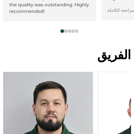
the quality was outstanding. Highly
quickly and
مراجعة الكاملة
recommended!
prices are f
very satisfi
would defi
place.
الفريق