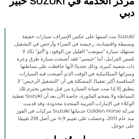
مركز الخدمة في
SUZUKI
خبير
دبي
Suzuki
بنت اسمها على عكس الإسراف: سيارات خفيفة
وبسيطة واقتصادية، رخيصة في الشراء وأرخص في التشغيل.
تستهلك سيارة "سويفت" القليل من الوقود، و"ألتو" تكاد لا
تلمس الفرامل، أما "جيمني" فقد أصبحت سيارة طرق وعرة
ذات شعبية كبيرة، وذلك تحديدًا لأنها حافظت على بساطتها
وميزاتها الميكانيكية في الوقت الذي أصبحت فيه السيارات
المنافسة أكثر تعقيدًا. المشكلة هي أن "التشغيل الرخيص" لا
ينطبق إلا إذا تمت صيانة السيارة من قبل شخص يحترم تلك
البساطة ولا يضخم الفاتورة، خاصة الآن بعد أن
Suzuki
تغطية
الوكلاء في الإمارات العربية المتحدة محدودة. وقد قدمت
شركة Golden Horse خدماتها
Suzuki
مركبات في القوز
منذ عام 2011، وحصلت على تقييم 4.9 من أصل 218 تقييمًا
على جوجل.