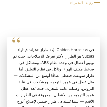
رؤية الخبراء
ما هي المشاكل الأكثر شيوعًا التي تواجه
طراز Suzuki في الإمارات العربية
المتحدة؟
في فئة Golden Horse، يُعد طراز «غراند فيتارا»
Suzuki هو الطراز الأكثر تعرضًا للإصلاحات، حيث تم
توثيق أعطال في وحدة نظام ABS، ومشاكل في
ضاغط مكيف الهواء، وتآكل في نظام التعليق. أما
طراز سويفت فيغطي نطاقًا أوسع من المشكلات —
مثل عطل في عمود التوجيه، ومشكلات في علبة
التروس، وصيانة عامة للمحرك، حيث يُعد عطل
عمود التوجيه من الأعطال المعروفة في الطرازات
الأقدم — بينما يُستدعى طراز جيمني لإصلاح ألواح