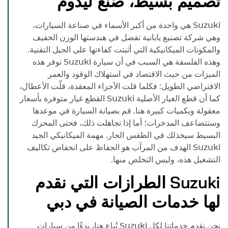
تصميم بسيط، صُنع ليدوم
Suzuki
هي واحدة من أكبر الأسماء في صناعة السيارات،
وهي شركة تصنيع يابانية تفضل في هندستها الوزن الخفيف
والمكونات الميكانيكية التي أثبتت كفاءتها على الحيل التقنية.
وهذه الفلسفة هي السبب في أن سيارة
Suzuki
توفر هذه
الميزات من حيث الاقتصاد في استهلاك الوقود والعمر
الافتراضي الطويل: فكلما قلت الأجزاء المعقدة، قلّت الأعطال،
كما أن قطع الغيار الأصلية
Suzuki
القطع غيار متوفرة بأسعار
معقولة وبكميات كبيرة هنا. قم بصيانة السيارة في موعدها
وستتضاعف المدخرات؛ أما إذا تجاهلت ذلك، فحتى المحرك
البسيط سيخذلك في الطقس الحار. مهمة الميكانيكي الجيد
Suzuki
الهدف من المرآب هو الحفاظ على انخفاض تكاليف
التشغيل هذه، وليس التخلص منها.
Suzuki
الطرازات التي نقدم
لها خدمات الصيانة في دبي
نحن نقدم خدماتنا لكل
Suzuki
تُباع هنا، بدءًا من سيارات