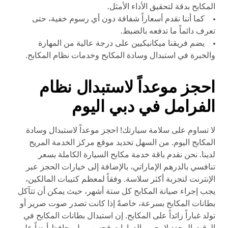
المكابح بدقة لتحقيق الأداء الأمثل.
كما أننا نقدم أسعاراً شفافة دون أي رسوم خفية، حتى
تعرف دائماً ما تدفعه بالضبط.
يضم فريقنا ميكانيكيين على درجة عالية من المهارة
والخبرة في استبدال وسادة المكابح وخدمات نظام المكابح.
احجز موعداً لاستبدال نظام
الفرامل في دبي اليوم
لا تساوم على سلامة سيارتك! احجز موعداً لاستبدال وسادة
المكابح اليوم. من السهل تحديد موقع مركز الخدمة المريح
لدينا. نحن نقدم باقة خدمة مكابح السيارة الكاملة بسعر
تنافسي بالدرهم الإماراتي، بالإضافة إلى خيارات الحجز عبر
الإنترنت لتجربة أكثر سلاسة. وفقاً لمعظم كتيبات المالكين،
يجب إجراء صيانة المكابح كل ستة أشهر، حيث يمكن أن تتآكل
بطانات المكابح بسرعة، خاصةً إذا كانت تصدر صوت صرير أو
تولد غباراً زائداً على المكابح. إن استبدال بطانات المكابح في