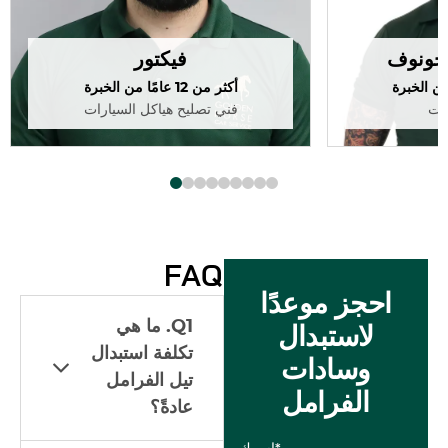
يخونوف
فيكتور
أكثر من 12 عامًا من الخبرة
رات
فني تصليح هياكل السيارات
FAQ
احجز موعدًا
Q1. ما هي
لاستبدال
تكلفة استبدال
وسادات
تيل الفرامل
الفرامل
عادةً؟