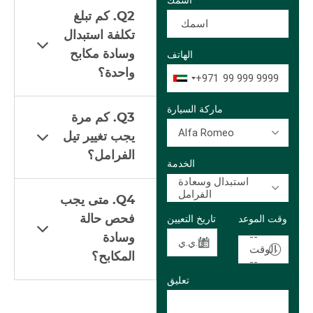
اسمك*
Q2. كم تبلغ
تكلفة استبدال
وسادة مكابح
الهاتف
واحدة؟
+971
ماركة السيارة
Q3. كم مرة
Alfa Romeo
يجب تغيير تيل
الفرامل؟
الخدمة
استبدال وسعادة
الفرامل
Q4. متى يجب
فحص حالة
وقت الموعد
تاريخ التعيين
--
وسادة
الوقت
المكابح؟
--
تعليق