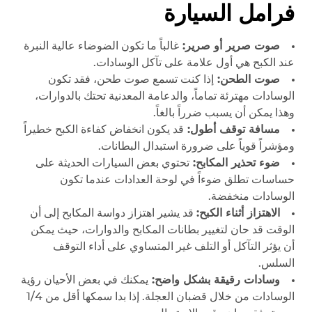
فرامل السيارة
صوت صرير أو صرير:
غالباً ما تكون الضوضاء عالية النبرة
عند الكبح هي أول علامة على تآكل الوسادات.
صوت الطحن:
إذا كنت تسمع صوت طحن، فقد تكون
الوسادات مهترئة تماماً، والدعامة المعدنية تحتك بالدوارات،
وهذا يمكن أن يسبب ضرراً بالغاً.
مسافة توقف أطول:
قد يكون انخفاض كفاءة الكبح خطيراً
ومؤشراً قوياً على ضرورة استبدال البطانات.
ضوء تحذير المكابح:
تحتوي بعض السيارات الحديثة على
حساسات تطلق ضوءاً في لوحة العدادات عندما تكون
الوسادات منخفضة.
الاهتزاز أثناء الكبح:
قد يشير اهتزاز دواسة المكابح إلى أن
الوقت قد حان لتغيير بطانات المكابح والدوارات، حيث يمكن
أن يؤثر التآكل أو التلف غير المتساوي على أداء التوقف
السلس.
وسادات رقيقة بشكل واضح:
يمكنك في بعض الأحيان رؤية
الوسادات من خلال قضبان العجلة. إذا بدا سمكها أقل من 1/4