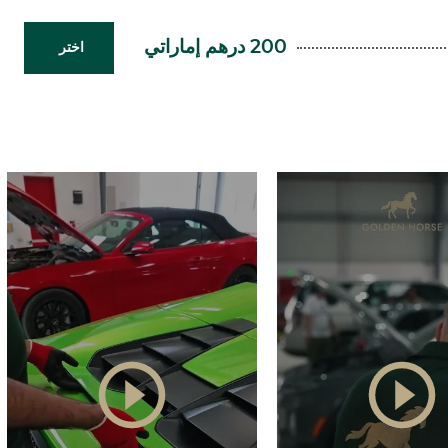
200 درهم إماراتي
اختر