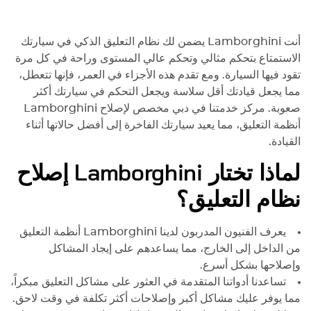
дополнительные опции!
Наоборот, помогли
максимально выгодно
أنت
Lamborghini
يضمن لك نظام التعليق الذكي في سيارتك
произвести замену! Отдельным
الاستمتاع بتحكم مثالي وتحكم عالي المستوى وراحة في كل مرة
пунктом хочу отметить
تقود فيها السيارة. ومع تقدم هذه الأجزاء في العمر، فإنها تتعطل،
обратную связь! Всегда на
مما يجعل قيادتك أقل سلاسة ويجعل التحكم في سيارتك أكثر
связи, фото отчет!
صعوبة. مركز خدمتنا في دبي مخصص لإصلاح
Lamborghini
Рекомендация 100%
أنظمة التعليق، مما يعيد سيارتك الفاخرة إلى أفضل حالاتها أثناء
القيادة.
لماذا تختار
Lamborghini
إصلاح
نظام التعليق؟
يعرف الفنيون المدربون لدينا
Lamborghini
أنظمة التعليق
من الداخل إلى الخارج، مما يساعدهم على إيجاد المشاكل
وإصلاحها بشكل أسرع.
تساعدنا أدواتنا المتقدمة في العثور على مشاكل التعليق مبكراً،
مما يوفر عليك مشاكل أكبر وإصلاحات أكثر تكلفة في وقت لاحق.