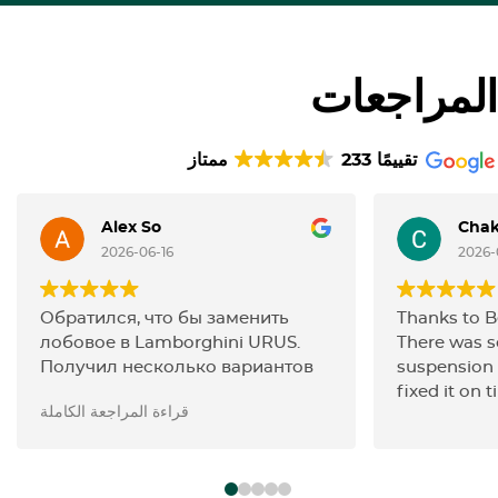
المراجعات
233 تقييمًا
ممتاز
Alex So
Chak
2026-06-16
2026-
Обратился, что бы заменить
Thanks to 
лобовое в Lamborghini URUS.
There was 
Получил несколько вариантов
suspension 
для замены( от дешевого и до
fixed it on t
قراءة المراجعة الكاملة
дилерского), так же описание,
плюсы и минусы этих вариантов.
Они не пытались продать
подороже либо