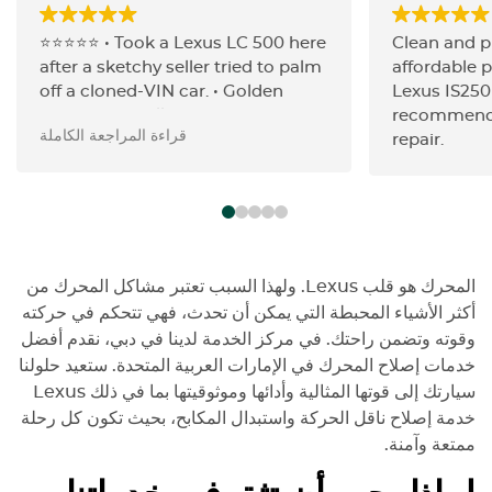
⭐️⭐️⭐️⭐️⭐️ • Took a Lexus LC 500 here
Clean and p
after a sketchy seller tried to palm
affordable p
off a cloned-VIN car. • Golden
Lexus IS250
Horse ran a full inspection (after
recommenda
قراءة المراجعة الكاملة
Swiss Motors’ initial check) and
repair.
flagged the odometer tampering
instantly and other disterbing
findings. • Staff were transparent,
walked me through every finding,
and gave me a detailed, written
report. • Honest, reliable, and
المحرك هو قلب
Lexus
. ولهذا السبب تعتبر مشاكل المحرك من
genuinely looking out for your
أكثر الأشياء المحبطة التي يمكن أن تحدث، فهي تتحكم في حركته
best interests—you can trust
وقوته وتضمن راحتك. في مركز الخدمة لدينا في دبي، نقدم أفضل
them 100%. • Highly recommend
خدمات إصلاح المحرك في الإمارات العربية المتحدة. ستعيد حلولنا
for anyone who wants peace of
سيارتك إلى قوتها المثالية وأدائها وموثوقيتها بما في ذلك
Lexus
mind before buying or servicing a
خدمة إصلاح ناقل الحركة واستبدال المكابح، بحيث تكون كل رحلة
high-end vehicle.
ممتعة وآمنة.