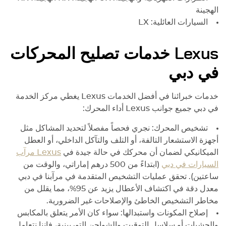
الهجينة
السيارات العائلية: LX
Lexus
خدمات تصليح المحركات
في دبي
خدمات خبرائنا في أفضل الخدمات
Lexus
يغطي مركز الخدمة
في دبي جميع جوانب
Lexus
أداء المحرك:
تشخيص المحرك: نجري فحصاً مفصلاً لتحديد المشاكل مثل
أجهزة الاستشعار التالفة، أو التلف والتآكل الداخلي، أو العطل
الميكانيكي لضمان أن محركك في حالة جيدة في
Lexus
مرآب
السيارات في دبي
(ابتداءً من 500 درهم إماراتي، والوقت من
ساعتين). تحقق عمليات التشخيص المتقدمة في مرآبنا في دبي
معدل دقة في اكتشاف الأعطال يزيد عن 95%، مما يقلل من
مخاطر التشخيص الخاطئ والإصلاحات غير الضرورية.
إصلاح المكونات واستبدالها: سواء كان الأمر يتعلق بالمكابس
والحشيات أو سلاسل التوقيت والشواحن التوربينية، فإننا نتعامل