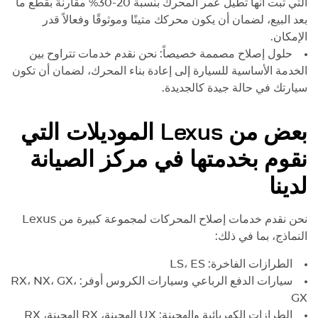
التي ثبت أنها تطيل عمر المحرك بنسبة 20-30% مقارنةً بقطع ما
بعد البيع، لضمان أن يكون محركك متينًا وموثوقًا وفعالاً قدر
الإمكان.
حلول إصلاح مصممة خصيصاً: نحن نقدم خدمات تتراوح بين
الخدمة الأساسية للسيارة إلى إعادة بناء المحرك، لضمان أن تكون
سيارتك في حالة جيدة كالجديدة.
بعض من
Lexus
الموديلات التي
نقوم بخدمتها في مركز الصيانة
لدينا
نحن نقدم خدمات إصلاح المحركات لمجموعة كبيرة من
Lexus
النماذج، بما في ذلك:
الطرازات الفاخرة: LS، ES
سيارات الدفع الرباعي وسيارات الكروس أوفر: RX، NX، GX،
GX
الطرازات الكهربائية والهجينة: UX الهجينة، RX الهجينة، RX