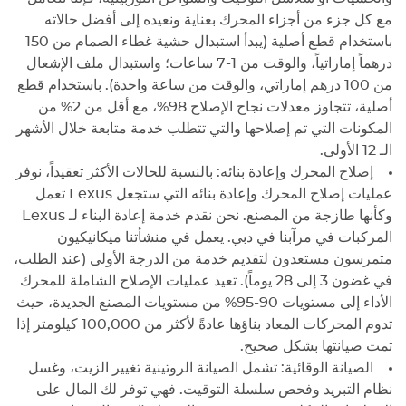
مع كل جزء من أجزاء المحرك بعناية ونعيده إلى أفضل حالاته
باستخدام قطع أصلية (يبدأ استبدال حشية غطاء الصمام من 150
درهماً إماراتياً، والوقت من 1-7 ساعات؛ واستبدال ملف الإشعال
من 100 درهم إماراتي، والوقت من ساعة واحدة). باستخدام قطع
أصلية، تتجاوز معدلات نجاح الإصلاح 98%، مع أقل من 2% من
المكونات التي تم إصلاحها والتي تتطلب خدمة متابعة خلال الأشهر
الـ 12 الأولى.
إصلاح المحرك وإعادة بنائه: بالنسبة للحالات الأكثر تعقيداً، نوفر
عمليات إصلاح المحرك وإعادة بنائه التي ستجعل
Lexus
تعمل
وكأنها طازجة من المصنع. نحن نقدم خدمة إعادة البناء لـ
Lexus
المركبات في مرآبنا في دبي. يعمل في منشأتنا ميكانيكيون
متمرسون مستعدون لتقديم خدمة من الدرجة الأولى (عند الطلب،
في غضون 3 إلى 28 يوماً). تعيد عمليات الإصلاح الشاملة للمحرك
الأداء إلى مستويات 90-95% من مستويات المصنع الجديدة، حيث
تدوم المحركات المعاد بناؤها عادةً لأكثر من 100,000 كيلومتر إذا
تمت صيانتها بشكل صحيح.
الصيانة الوقائية: تشمل الصيانة الروتينية تغيير الزيت، وغسل
نظام التبريد وفحص سلسلة التوقيت. فهي توفر لك المال على