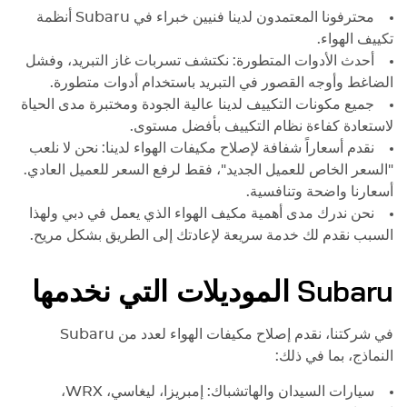
محترفونا المعتمدون لدينا فنيين خبراء في
Subaru
أنظمة
تكييف الهواء.
أحدث الأدوات المتطورة: نكتشف تسربات غاز التبريد، وفشل
الضاغط وأوجه القصور في التبريد باستخدام أدوات متطورة.
جميع مكونات التكييف لدينا عالية الجودة ومختبرة مدى الحياة
لاستعادة كفاءة نظام التكييف بأفضل مستوى.
نقدم أسعاراً شفافة لإصلاح مكيفات الهواء لدينا: نحن لا نلعب
"السعر الخاص للعميل الجديد"، فقط لرفع السعر للعميل العادي.
أسعارنا واضحة وتنافسية.
نحن ندرك مدى أهمية مكيف الهواء الذي يعمل في دبي ولهذا
السبب نقدم لك خدمة سريعة لإعادتك إلى الطريق بشكل مريح.
Subaru
الموديلات التي نخدمها
في شركتنا، نقدم إصلاح مكيفات الهواء لعدد من
Subaru
النماذج، بما في ذلك:
سيارات السيدان والهاتشباك: إمبريزا، ليغاسي، WRX،