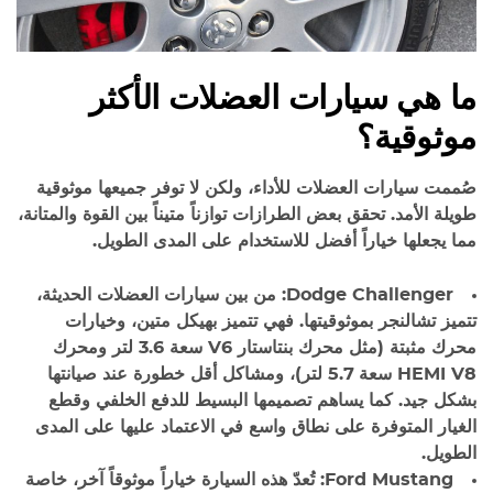
ما هي سيارات العضلات الأكثر
موثوقية؟
صُممت سيارات العضلات للأداء، ولكن لا توفر جميعها موثوقية
طويلة الأمد. تحقق بعض الطرازات توازناً متيناً بين القوة والمتانة،
مما يجعلها خياراً أفضل للاستخدام على المدى الطويل.
Dodge Challenger:
من بين سيارات العضلات الحديثة،
تتميز تشالنجر بموثوقيتها. فهي تتميز بهيكل متين، وخيارات
محرك مثبتة (مثل محرك بنتاستار V6 سعة 3.6 لتر ومحرك
HEMI V8 سعة 5.7 لتر)، ومشاكل أقل خطورة عند صيانتها
بشكل جيد. كما يساهم تصميمها البسيط للدفع الخلفي وقطع
الغيار المتوفرة على نطاق واسع في الاعتماد عليها على المدى
الطويل.
Ford Mustang:
تُعدّ هذه السيارة خياراً موثوقاً آخر، خاصة