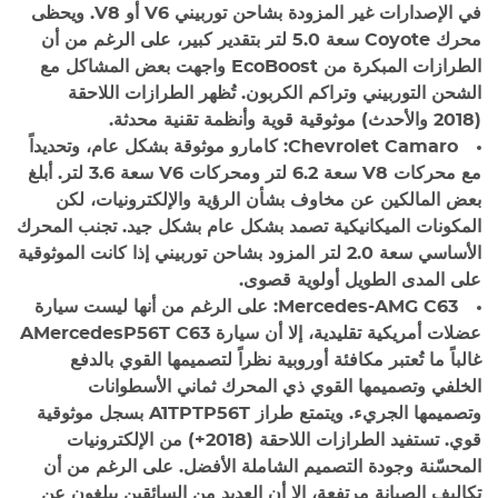
في الإصدارات غير المزودة بشاحن توربيني V6 أو V8. ويحظى
محرك Coyote سعة 5.0 لتر بتقدير كبير، على الرغم من أن
الطرازات المبكرة من EcoBoost واجهت بعض المشاكل مع
الشحن التوربيني وتراكم الكربون. تُظهر الطرازات اللاحقة
(2018 والأحدث) موثوقية قوية وأنظمة تقنية محدثة.
Chevrolet Camaro:
كامارو موثوقة بشكل عام، وتحديداً
مع محركات V8 سعة 6.2 لتر ومحركات V6 سعة 3.6 لتر. أبلغ
بعض المالكين عن مخاوف بشأن الرؤية والإلكترونيات، لكن
المكونات الميكانيكية تصمد بشكل عام بشكل جيد. تجنب المحرك
الأساسي سعة 2.0 لتر المزود بشاحن توربيني إذا كانت الموثوقية
على المدى الطويل أولوية قصوى.
Mercedes-AMG C63:
على الرغم من أنها ليست سيارة
عضلات أمريكية تقليدية، إلا أن سيارة AMercedesP56T C63
غالباً ما تُعتبر مكافئة أوروبية نظراً لتصميمها القوي بالدفع
الخلفي وتصميمها القوي ذي المحرك ثماني الأسطوانات
وتصميمها الجريء. ويتمتع طراز A1TPTP56T بسجل موثوقية
قوي. تستفيد الطرازات اللاحقة (2018+) من الإلكترونيات
المحسّنة وجودة التصميم الشاملة الأفضل. على الرغم من أن
تكاليف الصيانة مرتفعة، إلا أن العديد من السائقين يبلغون عن