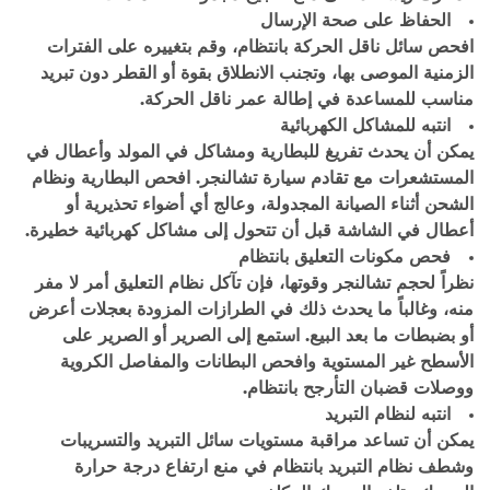
الحفاظ على صحة الإرسال
افحص سائل ناقل الحركة بانتظام، وقم بتغييره على الفترات
الزمنية الموصى بها، وتجنب الانطلاق بقوة أو القطر دون تبريد
مناسب للمساعدة في إطالة عمر ناقل الحركة.
انتبه للمشاكل الكهربائية
يمكن أن يحدث تفريغ للبطارية ومشاكل في المولد وأعطال في
المستشعرات مع تقادم سيارة تشالنجر. افحص البطارية ونظام
الشحن أثناء الصيانة المجدولة، وعالج أي أضواء تحذيرية أو
أعطال في الشاشة قبل أن تتحول إلى مشاكل كهربائية خطيرة.
فحص مكونات التعليق بانتظام
نظراً لحجم تشالنجر وقوتها، فإن تآكل نظام التعليق أمر لا مفر
منه، وغالباً ما يحدث ذلك في الطرازات المزودة بعجلات أعرض
أو بضبطات ما بعد البيع. استمع إلى الصرير أو الصرير على
الأسطح غير المستوية وافحص البطانات والمفاصل الكروية
ووصلات قضبان التأرجح بانتظام.
انتبه لنظام التبريد
يمكن أن تساعد مراقبة مستويات سائل التبريد والتسريبات
وشطف نظام التبريد بانتظام في منع ارتفاع درجة حرارة