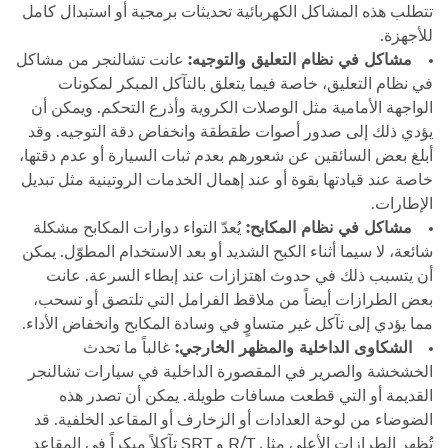
تتطلب هذه المشاكل الكهربائية تحديثات برمجية أو استبدال كامل
للأجهزة.
مشاكل في نظام التعليق والتوجيه:
عانت تشالنجر من مشاكل
في نظام التعليق، خاصة فيما يتعلق بالتآكل المبكر لمكونات
الواجهة الأمامية مثل الوصلات الكروية وأذرع التحكم. ويمكن أن
يؤدي ذلك إلى صدور أصوات طقطقة وانخفاض دقة التوجيه. وقد
أبلغ بعض السائقين عن شعورهم بعدم ثبات السيارة أو عدم دقتها،
خاصة عند قيادتها بقوة أو عند إهمال الخدمات الروتينية مثل تبديل
الإطارات.
مشاكل في نظام المكابح:
يُعدّ التواء دوارات المكابح مشكلة
شائعة، لا سيما أثناء الكبح الشديد أو بعد الاستخدام المطوّل. يمكن
أن يتسبب ذلك في حدوث اهتزازات عند إبطاء السرعة. عانت
بعض الطرازات أيضاً من ملاقط الفرامل التي تلتصق أو تسحب،
مما يؤدي إلى تآكل غير متساوٍ في وسادة المكابح وانخفاض الأداء.
الشكاوى الداخلية والمظهر الخارجي:
غالباً ما تحدث
الخشخشة والصرير في المقصورة الداخلية في سيارات تشالنجر
القديمة أو التي قطعت مسافات طويلة. يمكن أن تصدر هذه
الضوضاء من لوحة العدادات أو الزخارف أو المقاعد الخلفية. قد
تُظهر الطرازات الأعلى مثل R/T و SRT تآكلاً مبكراً في المقاعد