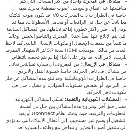
مشاكل في المحرك
واحدة من أكثر المشاكل التي يتم
مناقشتها على نطاق واسع هي "صوت طقطقة محرك هيمي"،
خاصة في الطرازات ذات المحركات V8. قد يكون صوت التكتكة
هذا ناتجاً عن خلل في الرافعات أو محامل الأسطوانات، مما قد
يؤدي إلى أضرار أكثر خطورة إذا تم تجاهلها. من المشاكل الشائعة
التي يتم الإبلاغ عنها أيضاً اختلال المحرك والتباطؤ الخشن، وغالباً
ما تنشأ من شمعات الإشعال أو مكونات الإشعال البالية. كما لاحظ
العديد من مالكي موديلات HEMI سعة 5.7 لتر الاستهلاك المفرط
للزيت، الأمر الذي قد يؤثر على الأداء إذا لم يتم فحصه بانتظام.
مشاكل في الإرسال:
من المعروف أن سيارة تشالنجر تعاني
من مشاكل في ناقل الحركة، خاصةً خشونة النقل والانزلاق،
خاصةً في الطرازات الأوتوماتيكية. وقد تنتج هذه المشاكل عن خلل
في البرامج، أو انخفاض مستويات السوائل، أو فشل داخلي في
مكونات ناقل الحركة.
المشكلات الكهربائية والتقنية:
تشكل المشاكل الكهربائية
مصدر قلق آخر. وتتراوح هذه المشاكل بين خلل في أنظمة
المعلومات والترفيه، حيث يتجمّد نظام Uconnect أو يعيد
التشغيل أو يصبح غير مستجيب، إلى أعطال الأسلاك التي قد تؤدي
إلى تشغيل أضواء التحذير أو تتداخل مع وظائف السيارة. قد