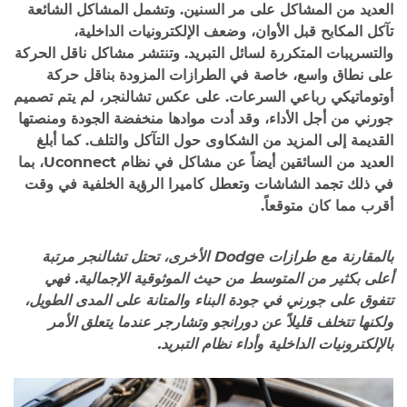
العديد من المشاكل على مر السنين. وتشمل المشاكل الشائعة
تآكل المكابح قبل الأوان، وضعف الإلكترونيات الداخلية،
والتسريبات المتكررة لسائل التبريد. وتنتشر مشاكل ناقل الحركة
على نطاق واسع، خاصة في الطرازات المزودة بناقل حركة
أوتوماتيكي رباعي السرعات. على عكس تشالنجر، لم يتم تصميم
جورني من أجل الأداء، وقد أدت موادها منخفضة الجودة ومنصتها
القديمة إلى المزيد من الشكاوى حول التآكل والتلف. كما أبلغ
العديد من السائقين أيضاً عن مشاكل في نظام Uconnect، بما
في ذلك تجمد الشاشات وتعطل كاميرا الرؤية الخلفية في وقت
أقرب مما كان متوقعاً.
بالمقارنة مع طرازات Dodge الأخرى، تحتل تشالنجر مرتبة
أعلى بكثير من المتوسط من حيث الموثوقية الإجمالية. فهي
تتفوق على جورني في جودة البناء والمتانة على المدى الطويل،
ولكنها تتخلف قليلاً عن دورانجو وتشارجر عندما يتعلق الأمر
بالإلكترونيات الداخلية وأداء نظام التبريد.