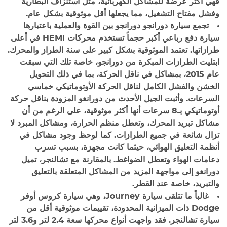
فهي أكثر عرضة للمشاكل الكهربائية، مثل استنزاف البطارية
وفشل مفتاح التشغيل، مما يجعلها أقل موثوقية بشكل عام.
تجمع سيارة دورانجو
دورانجو
بين القوة والعملية باعتبارها
سيارة دفع رباعي أكبر حجماً تستخدم محركات HEMI في أعلى
طرازاتها. تعتمد الموثوقية بشكل كبير على سنة الطراز والمحرك.
ابتليت الطرازات المبكرة من دورانجو، خاصة تلك التي سبقت
عام 2015، بمشاكل في ناقل الحركة، بما في ذلك التحويل
الخشن والفشل الكامل لناقل الحركة الأوتوماتيكي خماسي
السرعات. وأثبت الجيل الأحدث من دورانغو المزودة بناقل حركة
أوتوماتيكي بـ8 سرعات أنها أكثر موثوقية، على الرغم من أن
مشاكل تبريد المحرك، وتعطل منظم الحرارة، ومشاكل المبرد لا
تزال شائعة في جميع الطرازات. كما لوحظ وجود مشاكل في
أنظمة التعليق الهوائي، حيثما كانت مجهزة، بسبب تسرب
دعامات الهواء وتعطل الضواغط. بالمقارنة مع تشالنجر، تميل
دورانغو إلى مواجهة المزيد من المشاكل المتعلقة بالتعليق
والتبريد، خاصة عند القطر.
غالباً ما تتلقى سيارة
Journey، وهي سيارة كروس أوفر
Dodge ذات الميزانية المحدودة، تقييمات موثوقية أقل من
سيارة تشالنجر. فقد واجهت أنواع محركها سعة 2.4 لتر و3.6 لتر