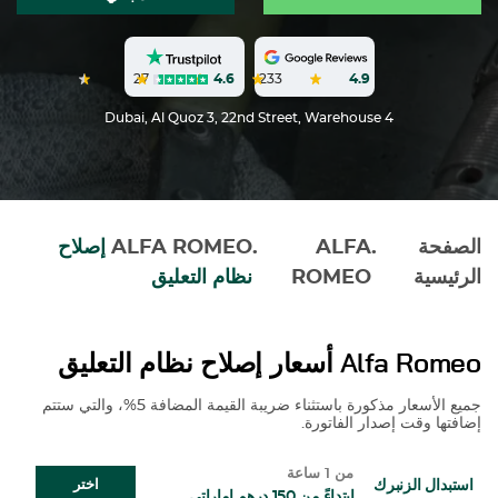
27
4.6
233
4.9
Dubai, Al Quoz 3, 22nd Street, Warehouse 4
الصفحة
.
ALFA
.
ALFA ROMEO
إصلاح
الرئيسية
ROMEO
نظام التعليق
Alfa Romeo
أسعار إصلاح نظام التعليق
جميع الأسعار مذكورة باستثناء ضريبة القيمة المضافة 5%، والتي ستتم
إضافتها وقت إصدار الفاتورة.
من 1 ساعة
استبدال الزنبرك
اختر
ابتداءً من 150 درهم إماراتي