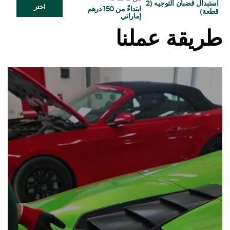
استبدال قضبان التوجيه (2
اختر
ابتداءً من 150 درهم
قطعة)
إماراتي
طريقة عملنا