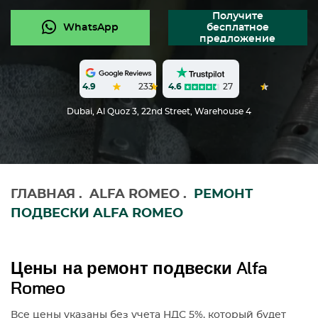
Получите
WhatsApp
бесплатное
предложение
4.6
27
4.9
233
Dubai, Al Quoz 3, 22nd Street, Warehouse 4
ГЛАВНАЯ
.
ALFA ROMEO
.
РЕМОНТ
ПОДВЕСКИ ALFA ROMEO
Цены на ремонт подвески Alfa
Romeo
Все цены указаны без учета НДС 5%, который будет