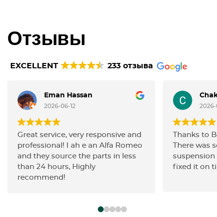
Отзывы
EXCELLENT
233 отзыва
Eman Hassan
Chak
2026-06-12
2026-
Great service, very responsive and
Thanks to 
professional! I ah e an Alfa Romeo
There was 
and they source the parts in less
suspension 
than 24 hours, Highly
fixed it on t
recommend!