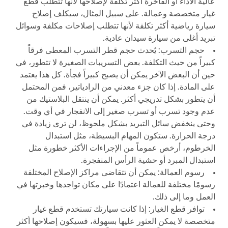
عالية الأداء أو الفاخرة أكثر تكلفة لإصلاحها لأنها تتطلب قطع
غيار متخصصة وعمالة. على سبيل المثال، سيكلف إصلاح
سيارة رياضية أكثر تكلفة لأنها تتطلب إصلاحات مكلفة وسوائل
تبريد أغلى من سيارة سيدان عادية.
حجم التسرب: يُحدث حجم قطر التسرب المعطى فرقاً
كبيراً من حيث التكلفة. بعض التسريبات الصغيرة لا تتطور، في
حين أن البعض الآخر يمكن أن يصبح كبيراً فجأة. كل هذا يعتمد
على المادة. إذا كان جزء معدني من الرادياتير، فمن المحتمل
أن يتطور بشكل تدريجي أكثر. يمكن أن ينتقل البلاستيك من
عدم وجود تسرب أو تسرب صغير إلى الانفجار في أي وقت.
وحتى ينخفض سائل التبريد بشكل ملحوظ، لن ترى زيادة في
درجة الحرارة. ستكون المهام البسيطة، مثل استبدال
الخرطوم، أرخص عموماً من الإجراءات الأكثر خطورة مثل
استبدال المبرد أو حشية الرأس المنفجرة.
رسوم العمالة: يمكن أن تتقاضى مراكز الإصلاح المختلفة
رسومًا مختلفة للعمالة اعتمادًا على مكان تواجدها وخبرتها في
العمل وما إلى ذلك.
توافر قطع الغيار: إذا كانت سيارتك تستخدم قطع غيار
متخصصة لا يمكن العثور عليها بسهولة، فسيكون إصلاحها أكثر