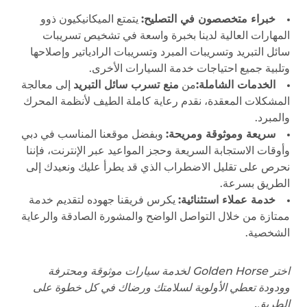
خبراء متخصصون في التصليح:
يتمتع الميكانيكيون ذوو
المهارات العالية لدينا بخبرة واسعة في تشخيص تسريبات
سائل التبريد وتسريبات المبرد وتسريبات الرادياتير وإصلاحها
وتلبية جميع احتياجات خدمة السيارات الأخرى.
الخدمات الشاملة:
من
منع تسرب سائل التبريد
إلى معالجة
المشكلات المعقدة، نقدم رعاية كاملة الطيف لأنظمة المحرك
والمبرد.
سريعة وموثوقة ومريحة:
وبفضل موقعنا المناسب في دبي
وأوقات الاستجابة السريعة وحجز المواعيد عبر الإنترنت، فإننا
نحرص على تقليل الاضطراب الذي قد يطرأ عليك ونعيدك إلى
الطريق بسرعة.
خدمة عملاء استثنائية:
يكرس فريقنا جهوده لتقديم خدمة
ممتازة من خلال التواصل الواضح والمشورة الصادقة والرعاية
الشخصية.
اختر
Golden Horse
لخدمة سيارات موثوقة ومحترفة
وودودة تعطي الأولوية لسلامتك ورضاك في كل خطوة على
الطريق.