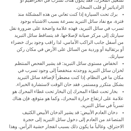
تشغيل المحرك، فقد يكون هناك تسرب في الخراطيم أو
الرادياتير أو قلب السخان.
برك تحت السيارة إذا كنت تعاني من هذه المشكلة منذ
فترة، مع نفاد سائل التبريد بسرعة بسبب الاشتباه بوجود
تسرب في سائل التبريد، فهذه علامة واضحة على ضرورة نقل
سيارتك إلى مركز صيانة لإصلاحها. قد يتساقط سائل التبريد
من أسفل جانب الراكب الأمامي، لذا راقب وجود برك خضراء
أو برتقالية أو وردية من السائل على الأرض في مكان ركن
سيارتك.
انخفاض مستوى سائل التبريد: قد يشير الفحص المنتظم
لخزان سائل التبريد ووجدته منخفضاً إلى وجود تسرب في
مكان ما في النظام. إذا كنت مضطراً لإضافة سائل التبريد
بشكل متكرر ومستمر، فقد حان الوقت لاستشارة الخبراء.
بخار تحت غطاء المحرك إن البخار تحت غطاء المحرك هو
علامة على ارتفاع حرارة المحرك، وكما هو متوقع، فإن هناك
تسرباً في سائل التبريد.
دخان العادم الأبيض: قد يشير الدخان الأبيض الكثيف
المتصاعد من العادم إلى دخول سائل التبريد إلى حجرة
الاحتراق، وغالباً ما يكون ذلك بسبب انفجار حشية الرأس. وهذا