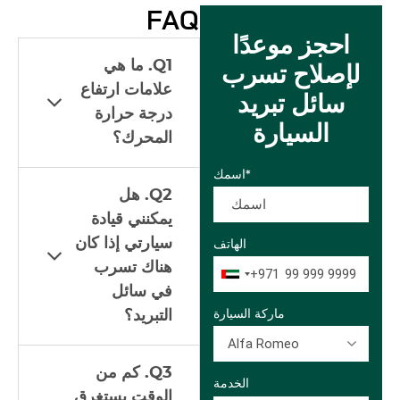
FAQ
احجز موعدًا
Q1. ما هي
لإصلاح تسرب
علامات ارتفاع
سائل تبريد
درجة حرارة
السيارة
المحرك؟
اسمك*
Q2. هل
يمكنني قيادة
سيارتي إذا كان
الهاتف
هناك تسرب
+971
في سائل
ماركة السيارة
التبريد؟
Alfa Romeo
Q3. كم من
الخدمة
الوقت يستغرق