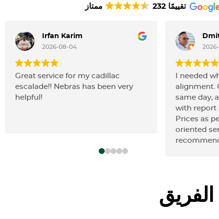
232 تقييمًا
ممتاز
Irfan Karim
Dmit
2026-08-04
2026
Great service for my cadillac
I needed w
escalade!! Nebras has been very
alignment.
helpful!
same day, a
with report 
Prices as pe
oriented ser
recommend
الفريق