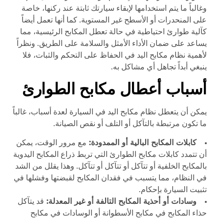
وغالباً ما يتم استخدامها لإبقاء سيارتك ثابتة عند ركنها، خاصة
على المنحدرات أو الأسطح غير المستوية. كما أنها تعمل أيضاً
كآلية طوارئ احتياطية في حالة تعطل المكابح الرئيسية، مما
يساعد على ضمان الأداء الأمثل والسلامة على الطريق. ونظراً
لأهمية نظام مكابح اليد في الحفاظ على التحكم والثبات، فلا
ينبغي أبداً تجاهل أي مشاكل به.
أسباب أعطال مكابح الطوارئ
يمكن أن يتعطل نظام مكابح اليد في السيارة لعدة أسباب، غالباً
ما تكون مرتبطة بالتآكل أو التلف أو نقص الصيانة.
كابلات المكابح البالية أو الممدودة:
مع مرور الوقت، يمكن
أن تتمدد كابلات مكابح الطوارئ التي تربط ذراع المكابح اليدوية
بالمكابح الخلفية أو تتآكل أو تتآكل أو تتآكل. وهذا يقلل من الشد
في النظام، مما يتسبب في فقدان المكابح لقبضتها وفشلها في
تثبيت السيارة بإحكام.
وسادات أو أحذية المكابح التالفة أو غير المعدلة:
قد يتآكل
حذاء المكابح في مكابح الأسطوانة أو الوسادات في مكابح