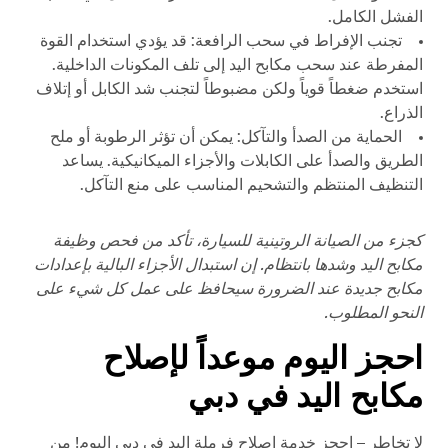
الفشل الكامل.
تجنب الإفراط في سحب الرافعة: قد يؤدي استخدام القوة
المفرطة عند سحب مكابح اليد إلى تلف المكونات الداخلية.
استخدم ضغطاً قوياً ولكن مضبوطاً لتجنب شد الكابل أو إتلاف
الذراع.
الحماية من الصدأ والتآكل: يمكن أن تؤثر الرطوبة أو ملح
الطريق والصدأ على الكابلات والأجزاء الميكانيكية. يساعد
التنظيف المنتظم والتشحيم المناسب على منع التآكل.
كجزء من الصيانة الروتينية للسيارة، تأكد من فحص وظيفة
مكابح اليد وشدها بانتظام. إن استبدال الأجزاء البالية بإعدادات
مكابح جديدة عند الضرورة سيحافظ على عمل كل شيء على
النحو المطلوب.
احجز اليوم موعداً لإصلاح
مكابح اليد في دبي
لا تخاطر – احجز خدمة إصلاح فرملة اليد في دبي اليوم! من