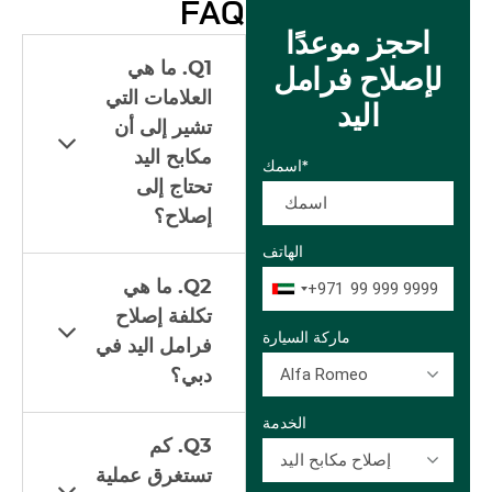
FAQ
احجز موعدًا
Q1. ما هي
لإصلاح فرامل
العلامات التي
اليد
تشير إلى أن
مكابح اليد
اسمك*
تحتاج إلى
إصلاح؟
الهاتف
Q2. ما هي
+971
تكلفة إصلاح
ماركة السيارة
فرامل اليد في
Alfa Romeo
دبي؟
الخدمة
Q3. كم
إصلاح مكابح اليد
تستغرق عملية