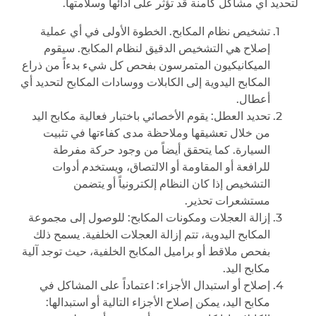
لتحديد أي مشاكل كامنة قد تؤثر على أدائها وسلامتها.
تشخيص نظام المكابح. الخطوة الأولى في أي عملية
إصلاح هي التشخيص الدقيق لنظام المكابح. سيقوم
الميكانيكيون المتمرسون بفحص كل شيء بدءاً من ذراع
المكابح اليدوية إلى الكابلات ووسادات المكابح لتحديد أي
أعطال.
تحديد العطل: يقوم الأخصائي باختبار فعالية مكابح اليد
من خلال تعشيقها وملاحظة مدى كفاءتها في تثبيت
السيارة. كما يتحقق أيضاً من وجود حركة مفرطة
للرافعة أو المقاومة أو الالتصاق، ويستخدم أدوات
التشخيص إذا كان النظام إلكترونياً أو يتضمن
مستشعرات تحذير.
إزالة العجلات ومكونات المكابح: للوصول إلى مجموعة
المكابح اليدوية، تتم إزالة العجلات الخلفية. يسمح ذلك
بفحص ملاقط أو براميل المكابح الخلفية، حيث توجد آلية
مكابح اليد.
إصلاح أو استبدال الأجزاء: اعتماداً على المشاكل في
مكابح اليد، يمكن إصلاح الأجزاء التالية أو استبدالها: