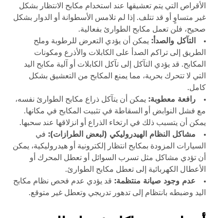
الأقراص التي يتم تعشيقها عند استخدام مكابح الانتظار بشكل
غير متساوٍ أو قد تتلف. إذا لم تلامس الأسطوانة أو الدوار بشكل
صحيح، فلن تعمل مكابح الطوارئ بفعالية.
التآكل والصدأ:
يمكن أن يؤدي التعرض للرطوبة وملح
الطريق إلى تراكم الصدأ على الكابلات والأذرع ومكونات
المكابح. قد يؤدي التآكل إلى تآكل الكابلات أو آلية مكابح اليد
التي لا تتحرك بحرية، مما يمنع المكابح من التعشيق بشكل
كامل.
رافعة معطوبة:
يمكن أن يتآكل ذراع مكابح الطوارئ نفسه،
مع فشل النوابض أو السقاطة في تثبيت المكابح في مكانها.
يمكن أن يتسبب ذلك في ارتخاء الذراع أو انزلاقها عند سحبها.
مشاكل النظام الهيدروليكي (لبعض الطرازات):
في
السيارات المزودة بمكابح انتظار إلكترونية أو هيدروليكية، يمكن
أن تؤدي مشاكل مثل تسرب السوائل أو تعطل المحرك أو
الأعطال الكهربائية إلى تعطل مكابح الطوارئ.
عدم وجود صيانة منتظمة:
قد يؤدي عدم فحص نظام مكابح
اليد وضبطه بانتظام إلى تدهور تدريجي وتعطل غير متوقع.