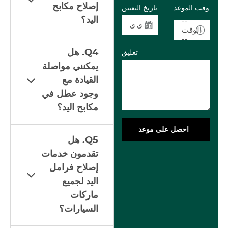
إصلاح مكابح
وقت الموعد
تاريخ التعيين
اليد؟
--
الوقت
--
Q4. هل
تعليق
يمكنني مواصلة
القيادة مع
وجود عطل في
مكابح اليد؟
احصل على موعد
Q5. هل
تقدمون خدمات
إصلاح فرامل
اليد لجميع
ماركات
السيارات؟