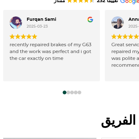
232 تقييمًا
ممتاز
Furqan Sami
Anna
2025-03-23
2025-
recently repaired brakes of my G63
Great servic
and the work was perfect and i got
repaired my
the car exactly on time
was polite a
recommend
الفريق