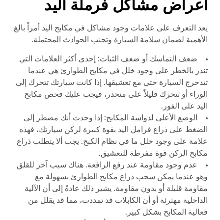
أعراض مشاكل فرملة اليد
يعد التعرف على علامات وجود مشاكل في مكابح اليد أمراً بالغ
الأهمية لضمان سلامة السيارة وتجنب الحوادث المحتملة.
ضعف التماسك أو ضعف الثبات: إحدى أكثر العلامات التي
تنذر بالخطر على وجود خلل في مكابح الطوارئ هي عندما
تتدحرج السيارة حتى مع تعشيقها. إذا كانت سيارتك تتحرك إلى
الوراء أو تتحرك قليلاً على منحدر، فيجب عليك فحص مكابح
اليد على الفور.
الوضع الأعلى لدواسة المكابح: إذا وجدت أنك مضطر إلى
الضغط على ذراع فرامل اليد بقوة كبيرة لركن سيارتك، فهذه
علامة على وجود خلل ما في نظام الكبح. يجب ألا يتطلب ذراع
مكابح الركن قوة مفرطة للتعشيق.
عدم وجود مقاومة عند رفع الرافعة. هناك سبب آخر للقلق
وهو عندما يمكن سحب ذراع مكابح الطوارئ بسهولة مع
مقاومة قليلة أو بدون مقاومة. يشير ذلك عادةً إلى أن الآلية
الداخلية مهترئة أو أن الكابلات قد تمددت، مما قد يقلل من
فعالية المكابح بشكل كبير.