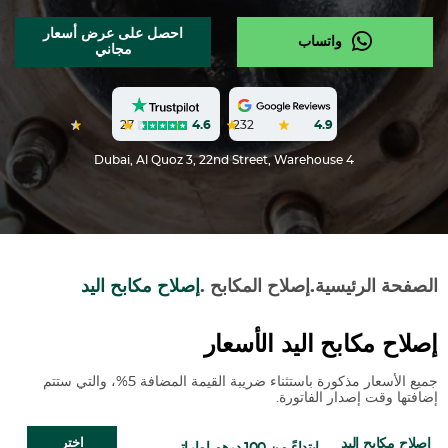
احصل على عرض أسعار
واتساب
مجاني
27
4.6
232
4.9
Dubai, Al Quoz 3, 22nd Street, Warehouse 4
الصفحة الرئيسية
.
إصلاح المكابح
.
إصلاح مكابح اليد
إصلاح مكابح اليد الأسعار
جميع الأسعار مذكورة باستثناء ضريبة القيمة المضافة 5%، والتي ستتم
إضافتها وقت إصدار الفاتورة.
إصلاح مكابح اليد
اختر
ابتداءً من 100 درهم إماراتي