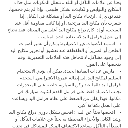
بحثاً عن علامات التآكل أو التلف. تتحلل المكونات مثل حذاء
المكابح والنوابض والكابلات بشكل طبيعي، وإذا لم يتم فحصها،
فقد تؤدي إلى ارتخاء مكابح اليد أو مشكلة في الكابل. إذا
شعرت بأن مكابح اليد مرتخية، أو إذا كانت مقاومة أقل عند
السحب، أو إذا كان ذراع مكابح اليد أعلى من المعتاد، فقد تحتاج
إلى تعديل فرامل اليد لاستعادة الشد المناسب.
استمع للأصوات غير الاعتيادية: يمكن أن تشير أصوات
الطحن أو الصرير أو الطقطقة عند تعشيق أو تحرير مكابح اليد
إلى وجود مشاكل. لا تتجاهل هذه العلامات التحذيرية، وقم
بفحصها على الفور.
مارس عادات القيادة الجيدة. يمكن أن يؤدي الاستخدام
السليم لمكابح اليد إلى إطالة عمرها الافتراضي. استخدم
فرامل اليد دائماً عند ركن السيارة، خاصة على المنحدرات.
تجنب الاعتماد فقط على فرامل القدم لتثبيت سيارتك في
مكانها. فهذا يقلل من الضغط على نظام فرامل اليد ويساعده
على العمل بكفاءة أكبر.
افحصها بحثاً عن البلى: افحص بشكل دوري ذراع مكابح اليد
وشد الكابل والأجزاء المحيطة به بحثاً عن علامات التآكل أو
الصدأ أو التآكل. يساعد الاكتشاف المبكر للمشاكل في تجنب