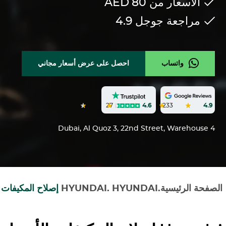
الأسعار من 80
AED
مراجعة جوجل
4.9
واتساب
احصل على عرض أسعار مجاني
27
4.6
233
4.9
Dubai, Al Quoz 3, 22nd Street, Warehouse 4
الصفحة الرئيسية
.
HYUNDAI
.
HYUNDAI
إصلاح المكيفات