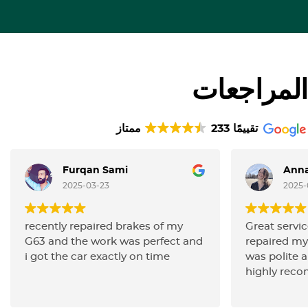
المراجعات
233 تقييمًا
ممتاز
Furqan Sami
Anna
2025-03-23
2025-
recently repaired brakes of my
Great servic
G63 and the work was perfect and
repaired my 
i got the car exactly on time
was polite a
highly rec