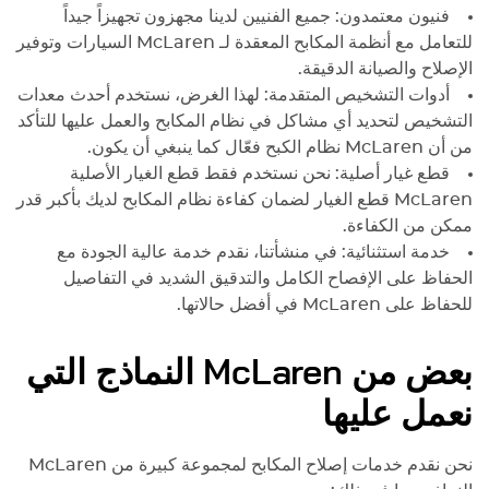
فنيون معتمدون: جميع الفنيين لدينا مجهزون تجهيزاً جيداً
للتعامل مع أنظمة المكابح المعقدة لـ
McLaren
السيارات وتوفير
الإصلاح والصيانة الدقيقة.
أدوات التشخيص المتقدمة: لهذا الغرض، نستخدم أحدث معدات
التشخيص لتحديد أي مشاكل في نظام المكابح والعمل عليها للتأكد
من أن
McLaren
نظام الكبح فعّال كما ينبغي أن يكون.
قطع غيار أصلية: نحن نستخدم فقط قطع الغيار الأصلية
McLaren
قطع الغيار لضمان كفاءة نظام المكابح لديك بأكبر قدر
ممكن من الكفاءة.
خدمة استثنائية: في منشأتنا، نقدم خدمة عالية الجودة مع
الحفاظ على الإفصاح الكامل والتدقيق الشديد في التفاصيل
للحفاظ على
McLaren
في أفضل حالاتها.
بعض من
McLaren
النماذج التي
نعمل عليها
نحن نقدم خدمات إصلاح المكابح لمجموعة كبيرة من
McLaren