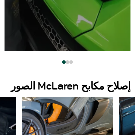
إصلاح مكابح McLaren الصور