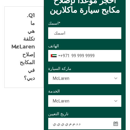
احجز موعدًا لإصلاح
مكابح سيارة ماكلارين
Q1.
ما
اسمك*
هي
تكلفة
الهاتف
McLaren
إصلاح
+971
المكابح
ماركة السيارة
في
McLaren
دبي؟
الخدمة
McLaren
تاريخ التعيين