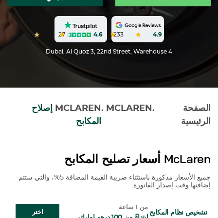
27
4.6
233
4.9
Dubai, Al Quoz 3, 22nd Street, Warehouse 4
الصفحة
.
MCLAREN
.
MCLAREN
إصلاح
الرئيسية
المكابح
McLaren
أسعار تصليح المكابح
جميع الأسعار مذكورة باستثناء ضريبة القيمة المضافة 5%، والتي ستتم
إضافتها وقت إصدار الفاتورة.
من 1 ساعة
تشخيص نظام المكابح
اختر
ابتداءً من 100 درهم إماراتي