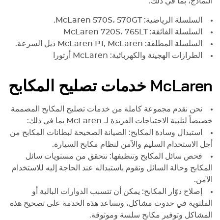
النماذج، بما في ذلك:
السلسلة الرياضية:
570S، 570GT.
McLaren
السلسلة الفائقة:
720S، 765LT
McLaren
السلسلة المطلقة:
McLaren
P1,
McLaren
ذيل السرعة.
الطرازات الهجينة والكهربائية:
McLaren
أرتورا
McLaren
خدمات تصليح المكابح
نحن نقدم مجموعة كاملة من خدمات تصليح المكابح المصممة
خصيصاً لتلبية الاحتياجات الفريدة لـ
McLaren
بما في ذلك:
استبدال وسادة المكابح: الصيانة الصحيحة لبطانات المكابح من
أجل الاستخدام السليم والآمن لنظام مكابح السيارة.
فحص سائل المكابح وتنظيفها: نتحقق من مستويات سائل
المكابح وحالة السائل ونقوم باستبداله عند الحاجة إليه للاستخدام
الآمن.
إصلاح دوّار المكابح: يمكن أن تتسبب الدوارات البالية أو
الملتوية في حدوث مشاكل، وتساعد هذه الخدمة على تصحيح هذه
المشاكل وتوفير مكابح سلسة وموثوقة.