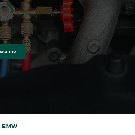
ожение
А BMW