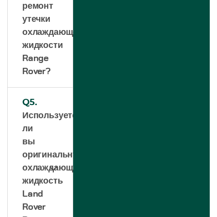
ремонт
утечки
охлаждающей
жидкости
Range
Rover?
Q5.
Используете
ли
вы
оригинальную
охлаждающую
жидкость
Land
Rover