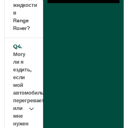
жидкости
в
Range
Rover?
Q4.
Могу
ли я
ездить,
если
мой
автомобиль
перегревается,
или
мне
нужен