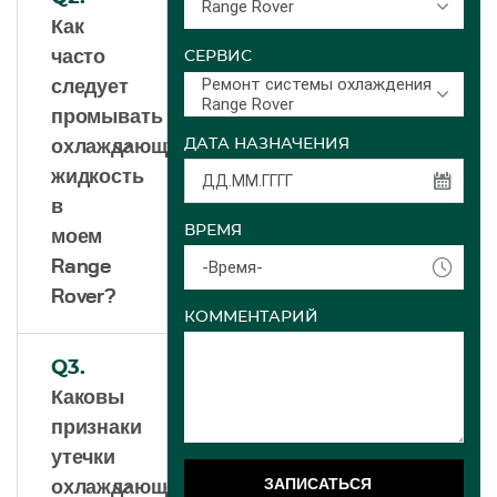
Range Rover
Как
часто
СЕРВИС
Ремонт системы охлаждения
следует
Range Rover
промывать
ДАТА НАЗНАЧЕНИЯ
охлаждающую
жидкость
в
ВРЕМЯ
моем
Range
-Время-
Rover?
КОММЕНТАРИЙ
Q3.
Каковы
признаки
утечки
ЗАПИСАТЬСЯ
охлаждающей