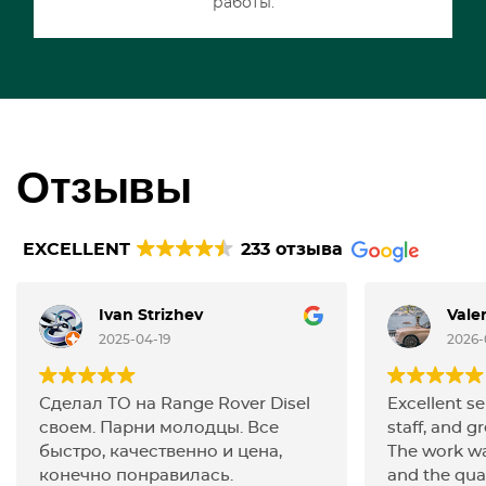
работы.
Отзывы
EXCELLENT
233 отзыва
Ivan Strizhev
Vale
2025-04-19
2026-
Сделал ТО на Range Rover Disel
Excellent se
своем. Парни молодцы. Все
staff, and gr
быстро, качественно и цена,
The work wa
конечно понравилась.
and the qua