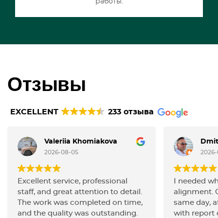
работы.
Отзывы
EXCELLENT
233 отзыва
Valeriia Khomiakova
Dmit
2026-08-05
2026-
Excellent service, professional
I needed wh
staff, and great attention to detail.
alignment. 
The work was completed on time,
same day, af
and the quality was outstanding.
with report o