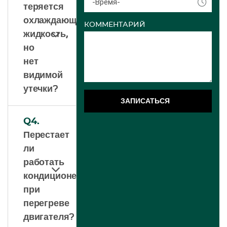
-Время-
теряется
охлаждающая
КОММЕНТАРИЙ
жидкость,
но
нет
видимой
утечки?
ЗАПИСАТЬСЯ
Q4.
Перестает
ли
работать
кондиционер
при
перегреве
двигателя?