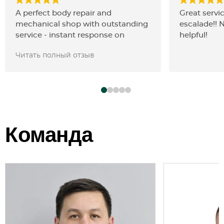
A perfect body repair and
Great servic
mechanical shop with outstanding
escalade!! 
service - instant response on
helpful!
WhatsApp, quick and high-quality
Читать полный отзыв
paint jobs, excellent prices! The
shop is always full of vehicles,
which speaks for itself. Highly
recommended!
Команда