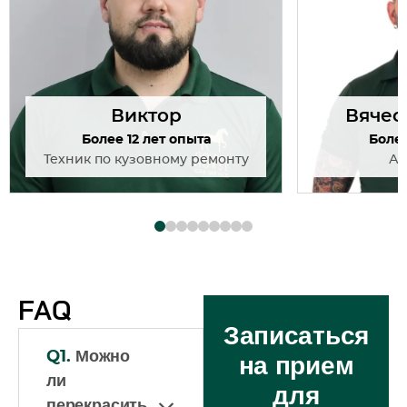
Виктор
Вячес
Более 12 лет опыта
Более
Техник по кузовному ремонту
Ав
FAQ
Записаться
Q1.
Можно
на прием
ли
для
перекрасить