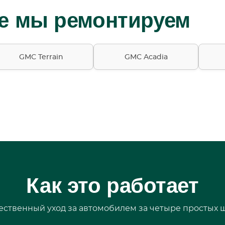
е мы ремонтируем
GMC Terrain
GMC Acadia
Как это работает
ественный уход за автомобилем за четыре простых ш