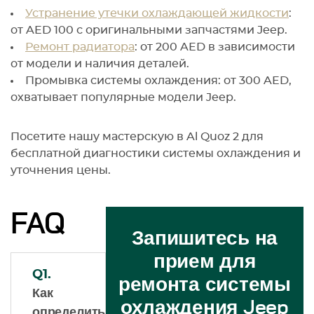
Устранение утечки охлаждающей жидкости
:
от AED 100 с оригинальными запчастями Jeep.
Ремонт радиатора
: от 200 AED в зависимости
от модели и наличия деталей.
Промывка системы охлаждения: от 300 AED,
охватывает популярные модели Jeep.
Посетите нашу мастерскую в Al Quoz 2 для
бесплатной диагностики системы охлаждения и
уточнения цены.
FAQ
Запишитесь на
прием для
Q1.
ремонта системы
Как
охлаждения Jeep
определить,