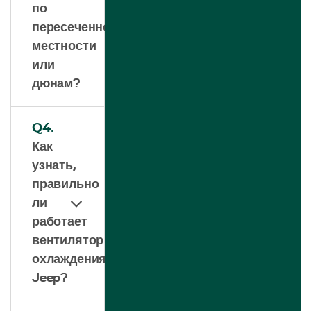
по
пересеченной
местности
или
дюнам?
Q4.
Как
узнать,
правильно
ли
работает
вентилятор
охлаждения
Jeep?