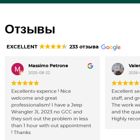
Отзывы
EXCELLENT
233 отзыва
Massimo Petrone
Vale
2025-08-22
2026-
Excellentv experice ! Nice
Excellent se
welcome and great
staff, and gr
professionalism! I have a Jeep
The work wa
Wrangler JL 2023 no GCC and
and the qua
they sort out the problem in less
Highly rec
than 1 hour with out appointment
! Thanks