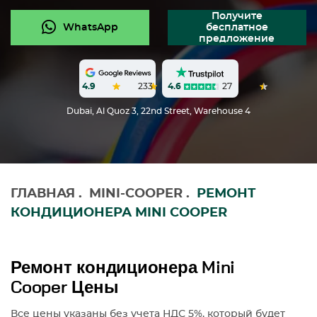
Получите
WhatsApp
бесплатное
предложение
4.6
27
4.9
233
Dubai, Al Quoz 3, 22nd Street, Warehouse 4
ГЛАВНАЯ
.
MINI-COOPER
.
РЕМОНТ
КОНДИЦИОНЕРА MINI COOPER
Ремонт кондиционера Mini
Cooper Цены
Все цены указаны без учета НДС 5%, который будет