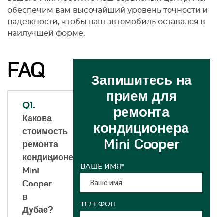
обеспечим вам высочайший уровень точности и
надежности, чтобы ваш автомобиль оставался в
наилучшей форме.
FAQ
Запишитесь на
прием для
Q1.
ремонта
Какова
кондиционера
стоимость
Mini Cooper
ремонта
кондиционера
ВАШЕ ИМЯ*
Mini
Cooper
в
ТЕЛЕФОН
Дубае?