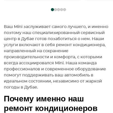
team was professional, polite, and
repair done
easy to communicate with. I will
unrelated t
definitely come back to this
it was clear
service again.
enjoy what 
in their wor
Ваш Mini заслуживает самого лучшего, и именно
2026, the se
поэтому наш специализированный сервисный
been using 
центр в Дубае готов позаботиться о нем. Наши
January, so 
услуги включают в себя ремонт кондиционера,
one. I quick
направленный на сохранение
a truly goo
производительности и комфорта, с которыми
everywhere 
всегда ассоциировался Mini. Наша команда
some kind o
профессионалов и современное оборудование
why I decid
помогут поддерживать ваш автомобиль в
Horse Servic
идеальном состоянии, независимо от жаркой
professiona
погоды в Дубае.
quality of wo
outstanding.
Почему именно наш
recommend
looking for 
ремонт кондиционеров
skilled auto