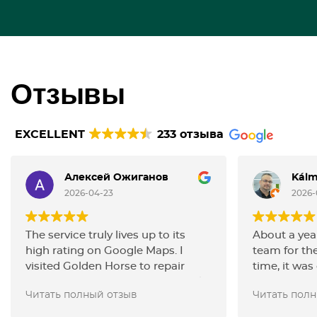
Отзывы
EXCELLENT
233 отзыва
Алексей Ожиганов
Kál
2026-04-23
2026-
The service truly lives up to its
About a year
high rating on Google Maps. I
team for the
visited Golden Horse to repair
time, it was
sctratches and repaint the wheels
but they id
Читать полный отзыв
Читать пол
on my Mini Cooper, and the
perfectly—qu
quality of work was excellent. The
attempt. I 