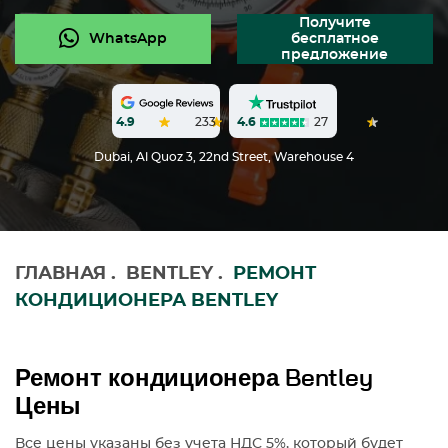
Получите
WhatsApp
бесплатное
предложение
4.6
27
4.9
233
Dubai, Al Quoz 3, 22nd Street, Warehouse 4
ГЛАВНАЯ
.
BENTLEY
.
РЕМОНТ
КОНДИЦИОНЕРА BENTLEY
Ремонт кондиционера Bentley
Цены
Все цены указаны без учета НДС 5%, который будет