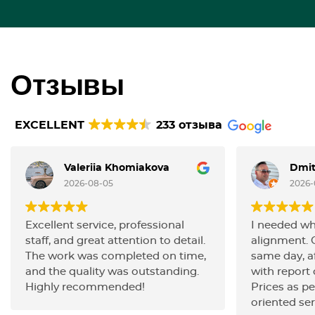
Отзывы
EXCELLENT
233 отзыва
Valeriia Khomiakova
Dmit
2026-08-05
2026-
Excellent service, professional
I needed wh
staff, and great attention to detail.
alignment. 
The work was completed on time,
same day, af
and the quality was outstanding.
with report o
Highly recommended!
Prices as pe
oriented ser