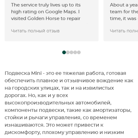
The service truly lives up to its
About a year
high rating on Google Maps. I
team for the
visited Golden Horse to repair
time, it was
sctratches and repaint the wheels
but they id
Читать полный отзыв
Читать пол
on my Mini Cooper, and the
perfectly—qu
quality of work was excellent. The
attempt. I 
team was professional, polite, and
repair done
easy to communicate with. I will
unrelated t
definitely come back to this
it was clear
service again.
enjoy what 
in their wor
Подвеска Mini - это ее тяжелая работа, готовая
2026, the se
обеспечить плавное и отзывчивое вождение как
been using 
на городских улицах, так и на извилистых
January, so 
дорогах. Но, как и у всех
one. I quick
высокопроизводительных автомобилей,
a truly goo
компоненты подвески, такие как амортизаторы,
everywhere 
стойки и рычаги управления, со временем
some kind o
изнашиваются. Это может привести к
why I decid
дискомфорту, плохому управлению и низким
Horse Servic