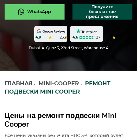
Получите
WhatsApp
бесплатное
предложение
4.6
27
4.9
233
Dubai, Al Quoz 3, 22nd Street, Warehouse 4
ГЛАВНАЯ
.
MINI-COOPER
.
РЕМОНТ
ПОДВЕСКИ MINI COOPER
Цены на ремонт подвески Mini
Cooper
Все цены указаны без учета НДС 5%, который будет