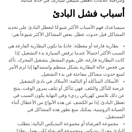
ومراقبة علامات العطل سيبقي سيارتك في حالة مثالية.
أسباب فشل البادئ
سيساعدك فهم الأسباب الأكثر شيوعًا لتعطل البادئ على تحديد
المشاكل قبل حدوث عطل. بعض المشاكل الأكثر شيوعاً هي:
بطارية فارغة أو معطلة: عادةً ما تكون البطارية الفارغة هي
السبب الأكثر احتمالاً عندما ترفض السيارة بدء التشغيل. إذا
كانت البطارية فارغة، فلن يقوم المشغل بتشغيل المحرك. تأكد
من فحص حالة البطارية بشكل منتظم واستبدالها إذا لزم الأمر
لمنع حدوث مشاكل مفاجئة في بدء التشغيل.
الأسلاك المتآكلة أو التالفة: الأسلاك في بادئ التشغيل
عرضة للتآكل والتلف. فهي تتآكل أو تتلف بمرور الوقت. ينتج
عن ذلك تلامس كهربائي رديء وفي النهاية يكون السبب في
تعطل البادئ. إذا تم الكشف عن هذه الأنواع من الأعطال أثناء
الصيانة الروتينية، يمكنك منع تطور هذه المشاكل في
المستقبل.
مجموعة الفرشاة أو مجموعة البنديكس البالية: يتطلب
البادئ محرك بنديكس ومجموعة الفرشاة لكي يعمل. نظرًا