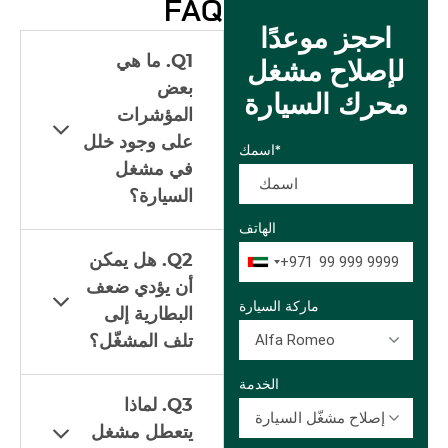
FAQ
احجز موعدًا
Q1. ما هي
لإصلاح مشغل
بعض
محرك السيارة
المؤشرات
على وجود خلل
اسمك*
في مشغل
السيارة؟
الهاتف
Q2. هل يمكن
+971
أن يؤدي ضعف
ماركة السيارة
البطارية إلى
Alfa Romeo
تلف المشغّل؟
الخدمة
Q3. لماذا
إصلاح مشغّل السيارة
يتعطل مشغل