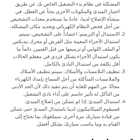
المشكلة في نظام بدء التشغيل الخاص بك عن طريق
اختبار المبدئ والمكونات الأخرى بحثاً عن العطل. في
منشأة الإصلاح لدينا، عادةً ما نستخدم معدات التشخيص
من أجل فحص النظام الكهربائي وتحديد مكان المشكلة.
الاستبدال أو الترميم: اعتماداً على التشخيص، سيتم
استبدال الأجزاء المعيبة مثل الفرش أو محرك بنديكس
أو الملف اللولبي أو ترميمها من قبل الفنيين. دائماً ما
يكون استبدال الأجزاء بشكل فردي في معظم الحالات
أقل تكلفة من استبدال البادئ بالكامل.
تنظيف التلامسات والأسلاك: سيتم تنظيف الأسلاك
والملامسات المتآكلة من أجل السماح بإمداد الكهرباء
مجانًا. من المهم للغاية أن يتم تنفيذ ذلك لأن الحد الأدنى
من التآكل له تأثير حاسم على أداء بادئ التشغيل.
استبدال المبدئ: إذا لم تتمكن من إصلاح المبدئ،
فسيقوم الميكانيكيون لدينا باستبدال المبدئ حتى تتمكن
من قيادة سيارتك مرة أخرى. سيبلغونك بما تحتاج إلى
القيام به وما يناسب سيارتك بشكل أفضل.