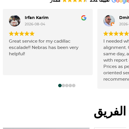
232 تقييمًا
ممتاز
Irfan Karim
Dmit
2026-08-04
2026
Great service for my cadillac
I needed w
escalade!! Nebras has been very
alignment.
helpful!
same day, a
with report 
Prices as pe
oriented ser
recommend
الفريق