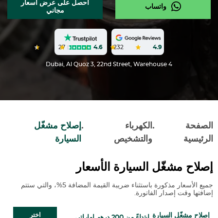
احصل على عرض أسعار
واتساب
مجاني
27
4.6
232
4.9
Dubai, Al Quoz 3, 22nd Street, Warehouse 4
الصفحة
.
الكهرباء
.
إصلاح مشغّل
الرئيسية
والتشخيص
السيارة
إصلاح مشغّل السيارة الأسعار
جميع الأسعار مذكورة باستثناء ضريبة القيمة المضافة 5%، والتي ستتم
إضافتها وقت إصدار الفاتورة.
إصلاح مشغّل السيارة
اختر
ابتداءً من 200 درهم إماراتي