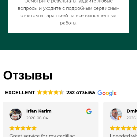
Осмотрите результаты, задайте любые
вопросы и уходите с подробным сервисным
отчетом и гарантией на все выполненные
работы.
Отзывы
EXCELLENT
232 отзыва
Irfan Karim
Dmit
2026-08-04
2026
Great service for my cadillac
I needed w