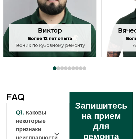
Виктор
Вячес
Более 12 лет опыта
Более
Техник по кузовному ремонту
Ав
FAQ
Запишитесь
Q1.
Каковы
на прием
некоторые
для
признаки
ремонта
неисправности