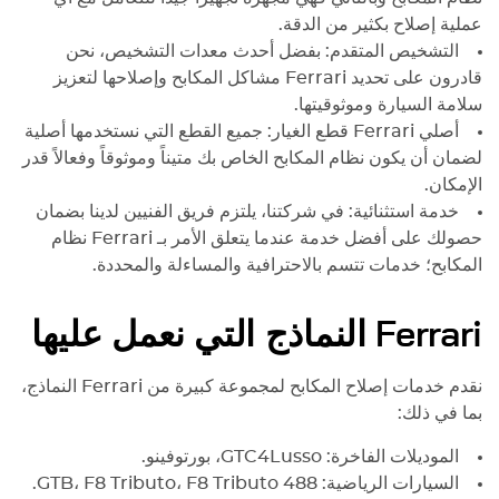
عملية إصلاح بكثير من الدقة.
التشخيص المتقدم: بفضل أحدث معدات التشخيص، نحن
قادرون على تحديد
Ferrari
مشاكل المكابح وإصلاحها لتعزيز
سلامة السيارة وموثوقيتها.
أصلي
Ferrari
قطع الغيار: جميع القطع التي نستخدمها أصلية
لضمان أن يكون نظام المكابح الخاص بك متيناً وموثوقاً وفعالاً قدر
الإمكان.
خدمة استثنائية: في شركتنا، يلتزم فريق الفنيين لدينا بضمان
حصولك على أفضل خدمة عندما يتعلق الأمر بـ
Ferrari
نظام
المكابح؛ خدمات تتسم بالاحترافية والمساءلة والمحددة.
Ferrari
النماذج التي نعمل عليها
نقدم خدمات إصلاح المكابح لمجموعة كبيرة من
Ferrari
النماذج،
بما في ذلك:
الموديلات الفاخرة: GTC4Lusso، بورتوفينو.
السيارات الرياضية: 488 GTB، F8 Tributo، F8 Tributo.