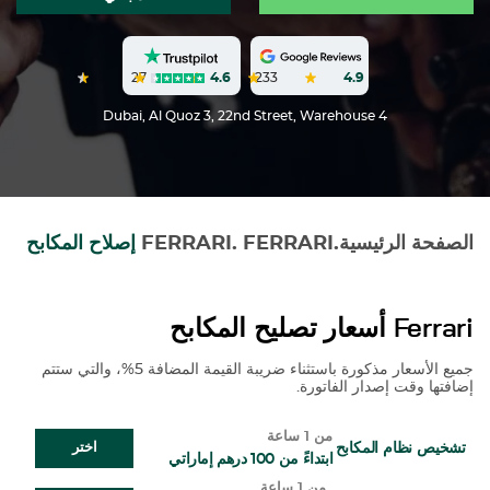
27
4.6
233
4.9
Dubai, Al Quoz 3, 22nd Street, Warehouse 4
الصفحة الرئيسية
.
FERRARI
.
FERRARI
إصلاح المكابح
Ferrari
أسعار تصليح المكابح
جميع الأسعار مذكورة باستثناء ضريبة القيمة المضافة 5%، والتي ستتم
إضافتها وقت إصدار الفاتورة.
من 1 ساعة
تشخيص نظام المكابح
اختر
ابتداءً من 100 درهم إماراتي
من 1 ساعة