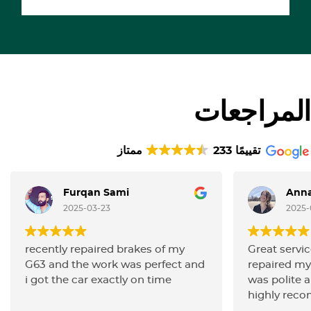
المراجعات
233 تقييمًا
ممتاز
Furqan Sami
Anna
2025-03-23
2025-
recently repaired brakes of my
Great servic
G63 and the work was perfect and
repaired my 
i got the car exactly on time
was polite a
highly rec