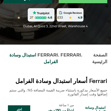
27
4.6
233
4.9
Dubai, Al Quoz 3, 22nd Street, Warehouse 4
الصفحة
.
FERRARI
.
FERRARI
استبدال وسادة
الرئيسية
الفرامل
Ferrari
أسعار استبدال وسادة الفرامل
جميع الأسعار مذكورة باستثناء ضريبة القيمة المضافة 5%، والتي ستتم
إضافتها وقت إصدار الفاتورة.
من 1 ساعة
استبدال وسادة
اختر
ابتداءً من 150 درهم