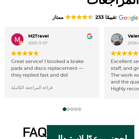
المراجعات
233 تقييمًا
ممتاز
M2Travel
Vale
2025-11-07
2026-
Great service! I booked a brake
Excellent se
pads and discs replacement —
staff, and gr
they replied fast and did
The work wa
everything very efficiently. Really
and the qua
قراءة المراجعة الكاملة
happy with the quality of work and
Highly rec
the friendly communication.
Highly recommend!
FAQ