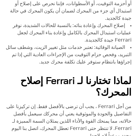
أو أحزمة التوقيت، أو الأسطوانات، فإننا نحرص على إصلاح أو
استبدال أي جزء من المحرك لضمان أن يكون المحرك في حالة
جيدة كالجديد.
إصلاح المحرك وإعادة بنائه: بالنسبة للحالات الشديدة، نوفر
عمليات استبدال المحرك بالكامل وإعادة بناء المحرك لجعل
Ferrari
جيدة كالجديدة.
الصيانة الوقائية: تعتبر خدمات مثل تغيير الزيت، وشطف سائل
التبريد، وفحص حزام التوقيت من الإجراءات العادية التي إذا تم
إجراؤها بانتظام ستوفر عليك تكلفة محرك جديد.
لماذا تختارنا لـ
Ferrari
إصلاح
المحرك؟
من أجل
Ferrari
، يجب أن ترضى بالأفضل فقط. إن تركيزنا على
التفاصيل والجودة والموثوقية يعني أن محركك سيعمل بأفضل
حالاته، مما يمنحك القوة والأداء اللذين يمثلان السمة المميزة لـ
Ferrari
. لا تنتظر حتى
Ferrari
تعطل المحرك، اتصل بنا اليوم
وحدد موعداً لإصلاحه!