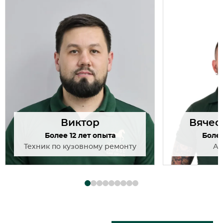
related works.
for a reliab
works.
Виктор
Вячес
Более 12 лет опыта
Более
Техник по кузовному ремонту
Ав