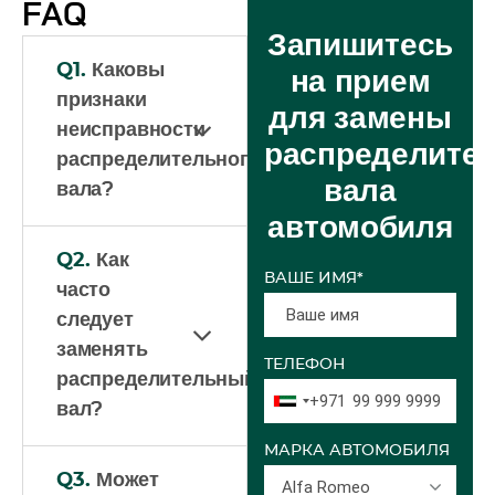
FAQ
Запишитесь
Q1.
Каковы
на прием
признаки
для замены
неисправности
распределите
распределительного
вала
вала?
автомобиля
Q2.
Как
ВАШЕ ИМЯ*
часто
следует
заменять
ТЕЛЕФОН
распределительный
+971
вал?
МАРКА АВТОМОБИЛЯ
Q3.
Может
Alfa Romeo