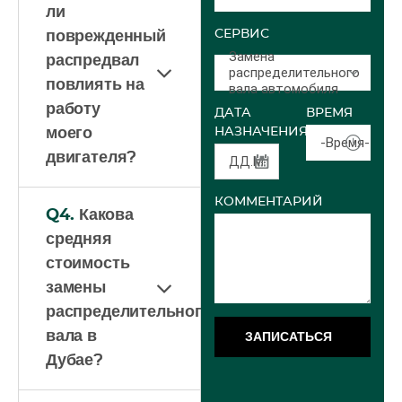
ли
СЕРВИС
поврежденный
Замена
распредвал
распределительного
повлиять на
вала автомобиля
работу
ДАТА
ВРЕМЯ
моего
НАЗНАЧЕНИЯ
-Время-
двигателя?
КОММЕНТАРИЙ
Q4.
Какова
средняя
стоимость
замены
распределительного
вала в
ЗАПИСАТЬСЯ
Дубае?