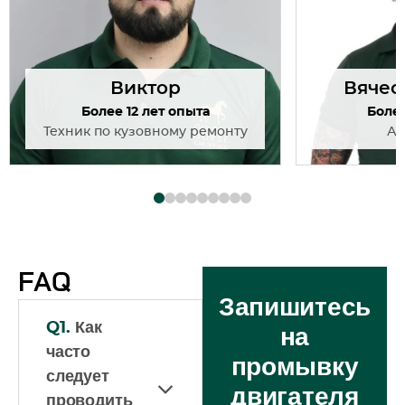
Виктор
Вячес
Более 12 лет опыта
Более
Техник по кузовному ремонту
Ав
FAQ
Запишитесь
Q1.
Как
на
часто
промывку
следует
двигателя
проводить