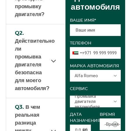
автомобиля
промывку
двигателя?
ВАШЕ ИМЯ*
Q2.
Действительно
ТЕЛЕФОН
ли
+971
промывка
двигателя
МАРКА АВТОМОБИЛЯ
безопасна
Alfa Romeo
для моего
автомобиля?
СЕРВИС
Промывка
двигателя
автомобиля
Q3.
В чем
реальная
ДАТА
ВРЕМЯ
НАЗНАЧЕНИЯ
разница
-Время-