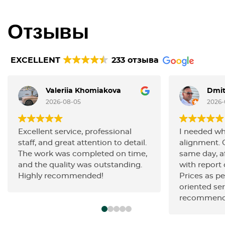
Отзывы
EXCELLENT
233 отзыва
Valeriia Khomiakova
Dmit
2026-08-05
2026-
Excellent service, professional
I needed wh
staff, and great attention to detail.
alignment. 
The work was completed on time,
same day, af
and the quality was outstanding.
with report o
Highly recommended!
Prices as pe
oriented ser
recommend