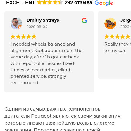
EXCELLENT
232 отзыва
Dmitry Shtreys
Jorg
2026-08-04
2026-
I needed wheels balance and
Really they
alignment. Got appointment the
to my car.
same day, after 1h got car back
with report of all issues fixed.
Prices as per market, client
oriented service, strongly
recommend!
Одним из самых важных компонентов
двигателя Peugeot являются свечи зажигания,
которые играют важнейшую роль в системе
зажигания. Проверка и замена свечей