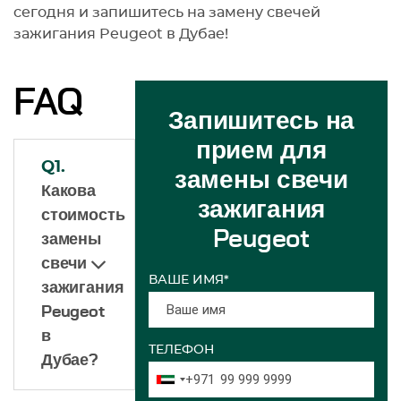
сегодня и запишитесь на замену свечей
зажигания Peugeot в Дубае!
FAQ
Запишитесь на
прием для
Q1.
замены свечи
Какова
зажигания
стоимость
Peugeot
замены
свечи
ВАШЕ ИМЯ*
зажигания
Peugeot
в
ТЕЛЕФОН
Дубае?
+971