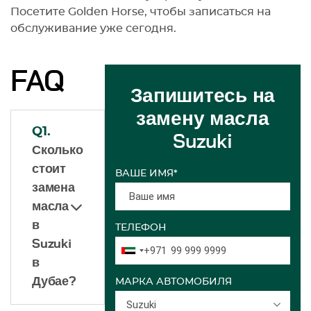
Посетите Golden Horse, чтобы записаться на
обслуживание уже сегодня.
FAQ
Запишитесь на
замену масла
Q1.
Suzuki
Сколько
стоит
ВАШЕ ИМЯ*
замена
масла
в
ТЕЛЕФОН
Suzuki
+971
в
Дубае?
МАРКА АВТОМОБИЛЯ
Suzuki