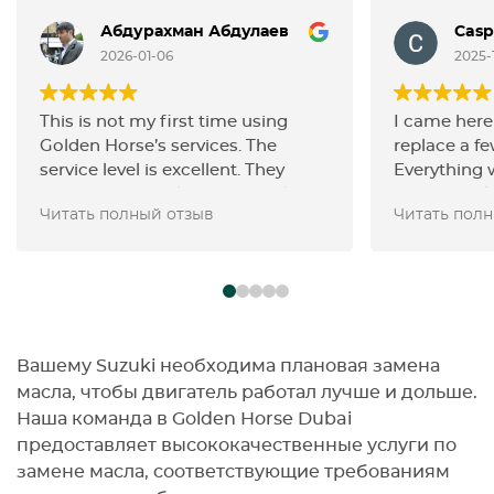
Абдурахман Абдулаев
Casp
2026-01-06
2025-
This is not my first time using
I came here
Golden Horse’s services. The
replace a fe
service level is excellent. They
Everything 
carried out an oil change, replaced
pretty quick
Читать полный отзыв
Читать пол
the filters, spark plugs together
parts thems
with the ignition coils, and also
convenient 
changed the door speakers. All
The prices a
the work was done perfectly.
but the ser
Thanks, guys!
for it. Overa
result and
again.
Вашему Suzuki необходима плановая замена
масла, чтобы двигатель работал лучше и дольше.
Наша команда в Golden Horse Dubai
предоставляет высококачественные услуги по
замене масла, соответствующие требованиям