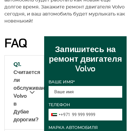
автомобиль будет работать как новый еще
долгое время. Закажите ремонт двигателя Volvo
сегодня, и ваш автомобиль будет мурлыкать как
новенький!
FAQ
Запишитесь на
ремонт двигателя
Q1.
Volvo
Считается
ли
ВАШЕ ИМЯ*
обслуживание
Volvo
в
ТЕЛЕФОН
Дубае
+971
дорогим?
МАРКА АВТОМОБИЛЯ