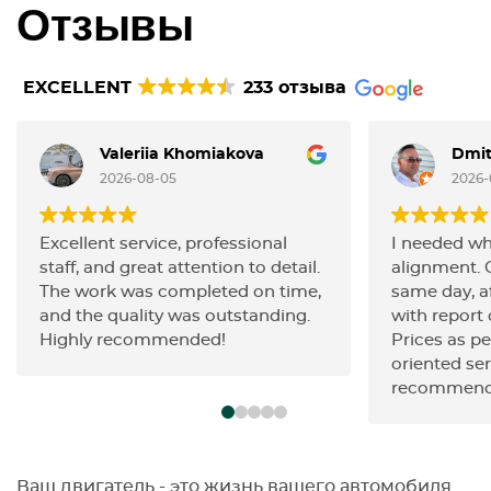
Отзывы
EXCELLENT
233 отзыва
Valeriia Khomiakova
Dmit
2026-08-05
2026-
Excellent service, professional
I needed wh
staff, and great attention to detail.
alignment. 
The work was completed on time,
same day, af
and the quality was outstanding.
with report o
Highly recommended!
Prices as pe
oriented ser
recommend
Ваш двигатель - это жизнь вашего автомобиля