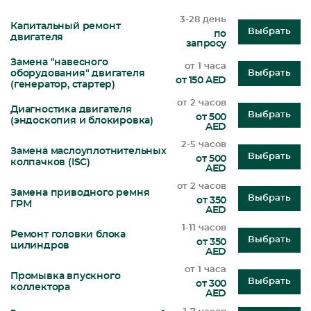
3-28 день
Капитальный ремонт
Выбрать
по
двигателя
запросу
Замена "навесного
от 1 часа
оборудования" двигателя
Выбрать
от 150 AED
(генератор, стартер)
от 2 часов
Диагностика двигателя
Выбрать
от 500
(эндоскопия и блокировка)
AED
2-5 часов
Замена маслоуплотнительных
Выбрать
от 500
колпачков (ISC)
AED
от 2 часов
Замена приводного ремня
Выбрать
от 350
ГРМ
AED
1-11 часов
Ремонт головки блока
Выбрать
от 350
цилиндров
AED
от 1 часа
Промывка впускного
Выбрать
от 300
коллектора
AED