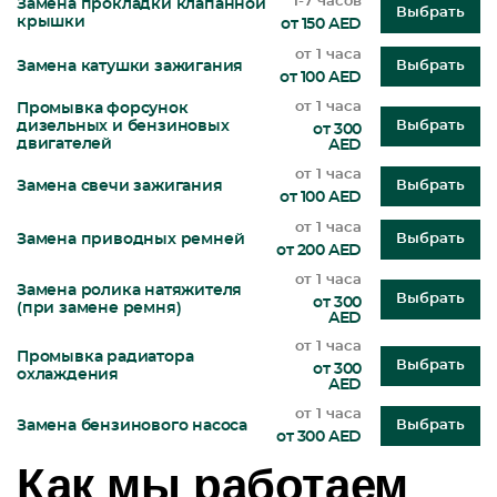
1-7 часов
Замена прокладки клапанной
Выбрать
крышки
от 150 AED
от 1 часа
Замена катушки зажигания
Выбрать
от 100 AED
от 1 часа
Промывка форсунок
дизельных и бензиновых
Выбрать
от 300
двигателей
AED
от 1 часа
Замена свечи зажигания
Выбрать
от 100 AED
от 1 часа
Замена приводных ремней
Выбрать
от 200 AED
от 1 часа
Замена ролика натяжителя
Выбрать
от 300
(при замене ремня)
AED
от 1 часа
Промывка радиатора
Выбрать
от 300
охлаждения
AED
от 1 часа
Замена бензинового насоса
Выбрать
от 300 AED
Как мы работаем