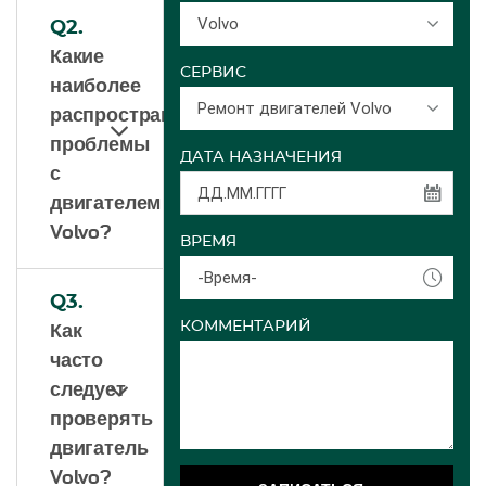
Volvo
Q2.
Какие
СЕРВИС
наиболее
Ремонт двигателей Volvo
распространенные
проблемы
ДАТА НАЗНАЧЕНИЯ
с
двигателем
Volvo?
ВРЕМЯ
-Время-
Q3.
КОММЕНТАРИЙ
Как
часто
следует
проверять
двигатель
Volvo?