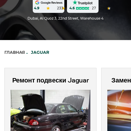
4.6
27
4.9
233
Dubai, Al Quoz 3, 22nd Street, Warehouse 4
ГЛАВНАЯ
JAGUAR
Ремонт подвески Jaguar
Замен