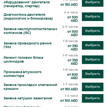
оборудования" двигателя
Выбрать
от 150 AED
(генератор, стартер)
2-4 часа
Диагностика двигателя
Выбрать
от 500
(эндоскопия и блокировка)
AED
2-5 часов
Замена маслоуплотнительных
Выбрать
от 500
колпачков (ISC)
AED
1-8 часов
Замена приводного ремня
Выбрать
от 350
ГРМ
AED
1-11 часов
Ремонт головки блока
Выбрать
от 350
цилиндров
AED
1-8 часов
Промывка впускного
Выбрать
от 600
коллектора
AED
1-7 часов
Замена прокладки клапанной
Выбрать
крышки
от 150 AED
1-4 часа
Замена катушки зажигания
Выбрать
от 100 AED