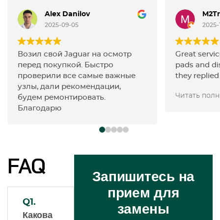
Alex Danilov
M2Tr
2025-09-05
2025-
Возил свой Jaguar на осмотр
Great servic
перед покупкой. Быстро
pads and d
проверили все самые важные
they replied
узлы, дали рекомендации,
everything v
Читать пол
будем ремонтировать.
happy with 
Благодарю
the friendl
Highly rec
FAQ
Запишитесь на
прием для
Q1.
замены
Какова