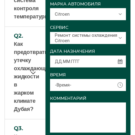
система
МАРКА АВТОМОБИЛЯ
контроля
Citroen
температуры?
СЕРВИС
Ремонт системы охлаждения
Q2.
Citroen
Как
ДАТА НАЗНАЧЕНИЯ
предотвратить
утечку
охлаждающей
ВРЕМЯ
жидкости
в
-Время-
жарком
КОММЕНТАРИЙ
климате
Дубая?
Q3.