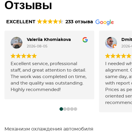
Отзывы
EXCELLENT
233 отзыва
Valeriia Khomiakova
Dmit
2026-08-05
2026-
Excellent service, professional
I needed wh
staff, and great attention to detail.
alignment. 
The work was completed on time,
same day, af
and the quality was outstanding.
with report o
Highly recommended!
Prices as pe
oriented ser
recommend
Механизм охлаждения автомобиля