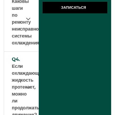
Каковы
ЗАПИСАТЬСЯ
шаги
по
ремонту
неисправной
системы
охлаждения?
Q4.
Если
охлаждающая
жидкость
протекает,
можно
ли
продолжать