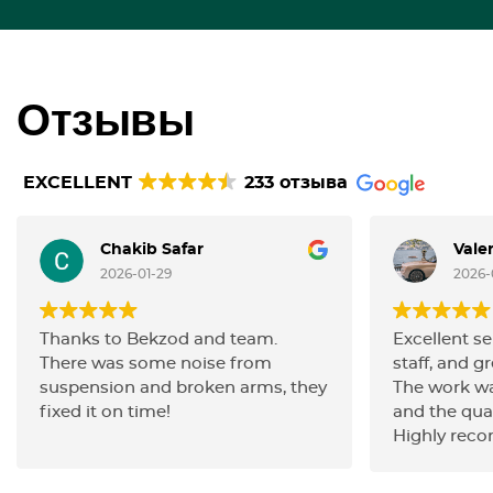
Отзывы
EXCELLENT
233 отзыва
Chakib Safar
Vale
2026-01-29
2026-
Thanks to Bekzod and team.
Excellent se
There was some noise from
staff, and gr
suspension and broken arms, they
The work wa
fixed it on time!
and the qua
Highly rec