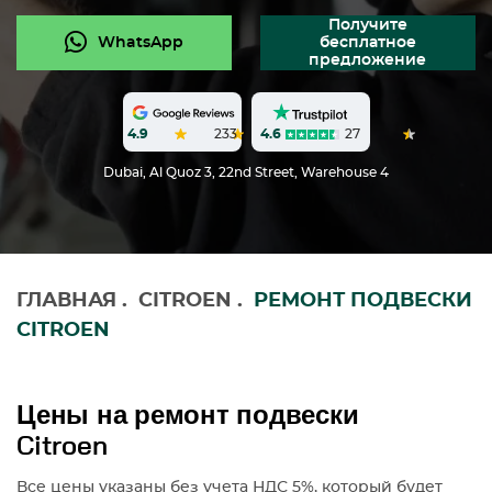
Получите
WhatsApp
бесплатное
предложение
4.6
27
4.9
233
Dubai, Al Quoz 3, 22nd Street, Warehouse 4
ГЛАВНАЯ
.
CITROEN
.
РЕМОНТ ПОДВЕСКИ
CITROEN
Цены на ремонт подвески
Citroen
Все цены указаны без учета НДС 5%, который будет