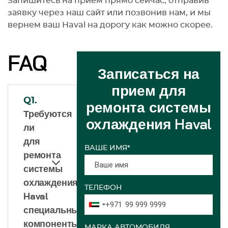
Запишитесь на прием прямо сейчас, отправив
заявку через наш сайт или позвонив нам, и мы
вернем ваш Haval на дорогу как можно скорее.
FAQ
Записаться на
прием для
Q1.
ремонта системы
Требуются
охлаждения Haval
ли
для
ВАШЕ ИМЯ*
ремонта
системы
охлаждения
ТЕЛЕФОН
Haval
+971
специальные
компоненты?
МАРКА АВТОМОБИЛЯ