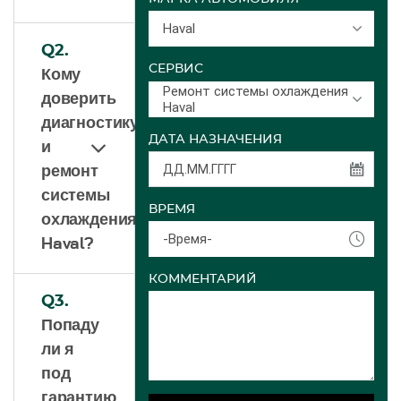
Haval
Q2.
СЕРВИС
Кому
Ремонт системы охлаждения
доверить
Haval
диагностику
ДАТА НАЗНАЧЕНИЯ
и
ремонт
системы
ВРЕМЯ
охлаждения
-Время-
Haval?
КОММЕНТАРИЙ
Q3.
Попаду
ли я
под
гарантию