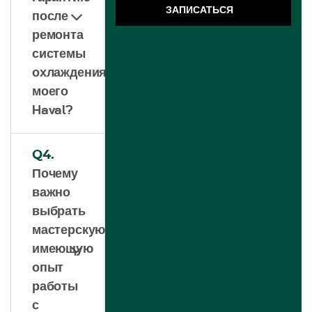
ЗАПИСАТЬСЯ
после
ремонта
системы
охлаждения
моего
Haval?
Q4.
Почему
важно
выбрать
мастерскую,
имеющую
опыт
работы
с