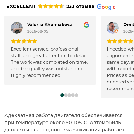
EXCELLENT
233 отзыва
Valeriia Khomiakova
Dmit
2026-08-05
2026-
Excellent service, professional
I needed wh
staff, and great attention to detail.
alignment. 
The work was completed on time,
same day, af
and the quality was outstanding.
with report o
Highly recommended!
Prices as pe
oriented ser
recommend
Адекватная работа двигателя обеспечивается
при температуре около 90-105°C. Автомобиль
движется плавно, система зажигания работает