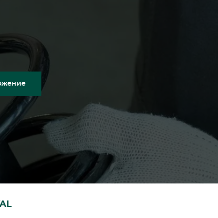
ожение
AL