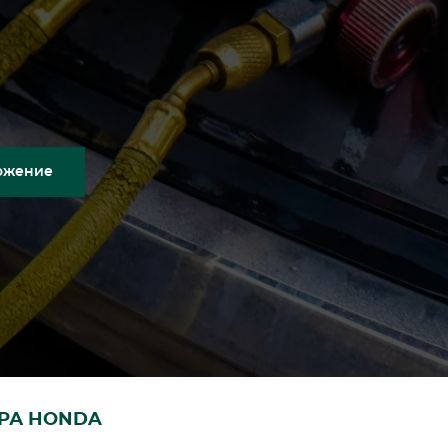
ожение
РА HONDA